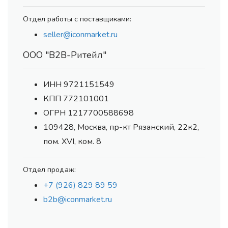
Отдел работы с поставщиками:
seller@iconmarket.ru
ООО "В2В-Ритейл"
ИНН 9721151549
КПП 772101001
ОГРН 1217700588698
109428, Москва, пр-кт Рязанский, 22к2,
пом. XVI, ком. 8
Отдел продаж:
+7 (926) 829 89 59
b2b@iconmarket.ru