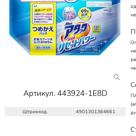
од
не
П
Оп
не
ра
ча
С
Артикул. 443924-1E8D
ПА
(а
Штрихкод.
4901301364661
ди
С