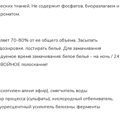
ческих тканей. Не содержит фосфатов, биоразлагаем и
ароматом.
вляет 70-80% от её общего объёма. Засыпать
дозировке, постирать бельё. Для замачивания
дуемое время замачивания: белое бельё - на ночь / 24
я ДВОЙНОЕ полоскание!
сиэтилен алкил эфир), смягчитель воды
ор процесса (сульфаты), кислородный отбеливатель,
уоресцентный усилитель белизны, ферменты.