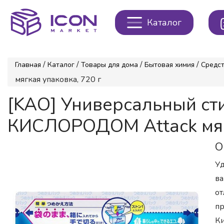
Каталог
/
/
/
/
Главная
Каталог
Товары для дома
Бытовая химия
Средст
мягкая упаковка, 720 г
[KAO] Универсальный с
КИСЛОРОДОМ Attack мягк
О
Уд
ва
от
пр
Ки