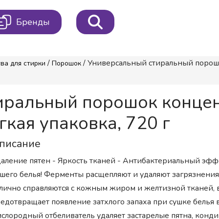
Бренды
/
/ Универсальный стиральный пор
ва для стирки
Порошок
тиральный порошок конц
ая упаковка, 720 г
писание
аление пятен - Яркость тканей - Антибактериальный эффек
шего белья! Ферменты расщепляют и удаляют загрязнения 
лично справляются с кожным жиром и желтизной тканей, в
едотвращает появление затхлого запаха при сушке белья
слородный отбеливатель удаляет застарелые пятна, конди