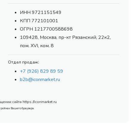
ИНН 9721151549
КПП 772101001
ОГРН 1217700588698
109428, Москва, пр-кт Рязанский, 22к2,
пом. XVI, ком. 8
Отдел продаж:
+7 (926) 829 89 59
b2b@iconmarket.ru
нии сайта https://iconmarket.ru
тройках Вашего браузера.