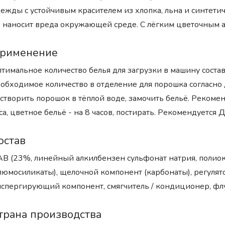
ежды с устойчивым красителем из хлопка, льна и синтети
 наносит вреда окружающей среде. С лёгким цветочным 
рименение
тимальное количество белья для загрузки в машину соста
обходимое количество в отделение для порошка согласно 
створить порошок в тёплой воде, замочить бельё. Рекомен
са, цветное бельё - на 8 часов, постирать. Рекомендуетс
остав
В (23%, линейный алкилбензен сульфонат натрия, полиок
люмосиликаты), щелочной компонент (карбонаты), регулят
спергирующий компонент, смягчитель / кондиционер, фл
трана производства