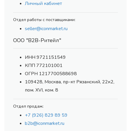
Личный кабинет
Отдел работы с поставщиками:
seller@iconmarket.ru
ООО "В2В-Ритейл"
ИНН 9721151549
КПП 772101001
ОГРН 1217700588698
109428, Москва, пр-кт Рязанский, 22к2,
пом. XVI, ком. 8
Отдел продаж:
+7 (926) 829 89 59
b2b@iconmarket.ru