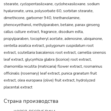
stearate, cyclopentasiloxane, cyclohexasiloxane. sodium
hyaluronate, urea, polysorbate 60, sorbitan stearate,
dimethicone, garbomer 940, triethanolamine,
phenoxyethanol, methylparaben, betaine, panax ginseng
callus culture extract, fragrance, disodium edta,
propylparaben, tocopheryl acetate, adenosine, ubiquinone,
centella asiatica extract, polygonum cuspidatum root
extract, scutellaria baicalensis root extract, camellia sinensis
leaf extract, glycyrrhiza glabra (licorice) root extract,
chamomilla recutita (matricaria) flower extract, rosmarinus
officinalis (rosemary) leaf extract, punica granatum fruit
extract, olea europaea (olive) fruit extract, hydrolyzed
placental extract
Страна производства