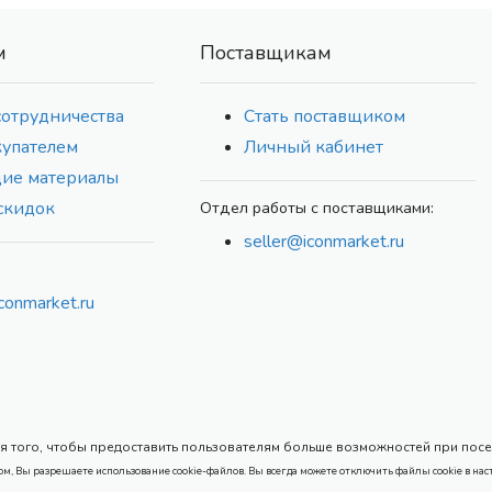
м
Поставщикам
сотрудничества
Стать поставщиком
купателем
Личный кабинет
ие материалы
скидок
Отдел работы с поставщиками:
seller@iconmarket.ru
conmarket.ru
 того, чтобы предоставить пользователям больше возможностей при посеще
ом, Вы разрешаете использование cookie-файлов. Вы всегда можете отключить файлы cookie в нас