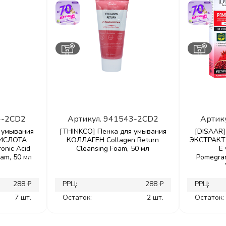
4-2CD2
Артикул.
941543-2CD2
Артик
 умывания
[THINKCO] Пенка для умывания
[DISAAR]
ИСЛОТА
КОЛЛАГЕН Collagen Return
ЭКСТРАКТ
onic Acid
Cleansing Foam, 50 мл
Е
oam, 50 мл
Pomegran
288 ₽
РРЦ:
288 ₽
РРЦ:
7 шт.
Остаток:
2 шт.
Остаток: