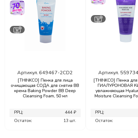
Артикул.
649467-2CD2
Артикул.
55973
[THINKCO] Пенка для лица
[THINKCO] Пенка для
очищающая СОДА для снятия ВВ
ГИАЛУРОНОВАЯ К
крема Baking Powder ВВ Deep
увлажняющая Hyalur
Cleansing Foam, 50 мл
Moisture Cleansing F
РРЦ:
444 ₽
РРЦ:
Остаток:
13 шт.
Остаток: