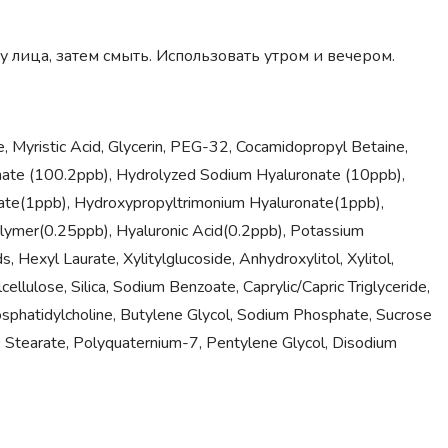
ица, затем смыть. Использовать утром и вечером.
e, Myristic Acid, Glycerin, PEG-32, Cocamidopropyl Betaine,
onate (100.2ppb), Hydrolyzed Sodium Hyaluronate (10ppb),
ate(1ppb), Hydroxypropyltrimonium Hyaluronate(1ppb),
lymer(0.25ppb), Hyaluronic Acid(0.2ppb), Potassium
 Hexyl Laurate, Xylitylglucoside, Anhydroxylitol, Xylitol,
llulose, Silica, Sodium Benzoate, Caprylic/Capric Triglyceride,
phatidylcholine, Butylene Glycol, Sodium Phosphate, Sucrose
Stearate, Polyquaternium-7, Pentylene Glycol, Disodium