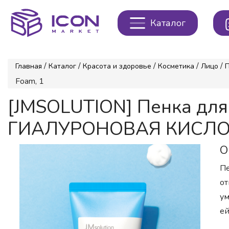
Каталог
/
/
/
/
/
Главная
Каталог
Красота и здоровье
Косметика
Лицо
Foam, 1
[JMSOLUTION] Пенка д
ГИАЛУРОНОВАЯ КИСЛОТА B
О
Пе
от
ум
ей