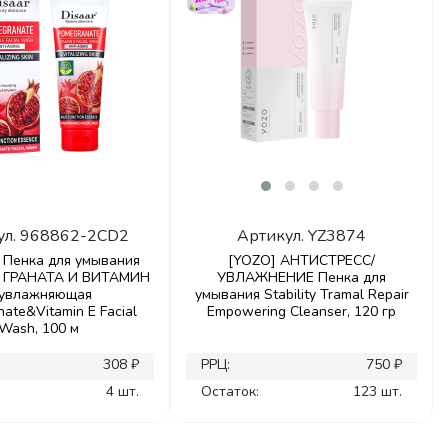
ул.
968862-2CD2
Артикул.
YZ3874
 Пенка для умывания
[YOZO] АНТИСТРЕСС/
 ГРАНАТА И ВИТАМИН
УВЛАЖНЕНИЕ Пенка для
 увлажняющая
умывания Stability Tramal Repair
ate&Vitamin E Facial
Empowering Cleanser, 120 гр
Wash, 100 м
308 ₽
РРЦ:
750 ₽
4 шт.
Остаток:
123 шт.