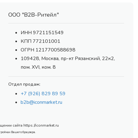
ООО "В2В-Ритейл"
ИНН 9721151549
КПП 772101001
ОГРН 1217700588698
109428, Москва, пр-кт Рязанский, 22к2,
пом. XVI, ком. 8
Отдел продаж:
+7 (926) 829 89 59
b2b@iconmarket.ru
нии сайта https://iconmarket.ru
тройках Вашего браузера.