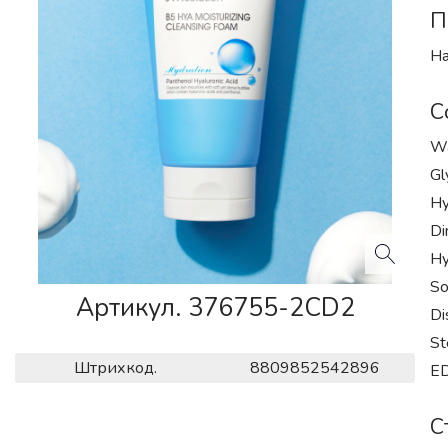
П
На
С
Wa
Gl
Hy
Di
Hy
So
Артикул. 376755-2CD2
Di
St
Штрихкод.
8809852542896
ED
С