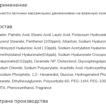
рименение
нести легкими массажными движениями на влажную кожу л
остав
ter, Palmitic Acid, Stearic Acid, Lauric Acid, Potassium Hydroxid
yceryl Stearate, Panthenol (100ppm), Allantoin, Sodium Hyalur
drolyzed Hyaluronic Acid ( 10ppb), Sodium Acetylated Hyaluron
methylsilanol Hyaluronate(0.6ppb), Sodium Hyaluronate Crosspo
aluronate(0.02ppb), Ceramide NP, Cholesterol, Glycosphingolipids,
dium Chloride, Sodium Polyacrylate, Arachidic Acid, Hydroxyethylce
sodium Phosphate, 1,2- Hexanediol, Glucose, Hydrogenated Phos
earate, Ethylhexylglycerin, Polysorbate 60, PEG-14M, PEG-100 
TA, Phenoxyethanol, Fragrance
трана производства