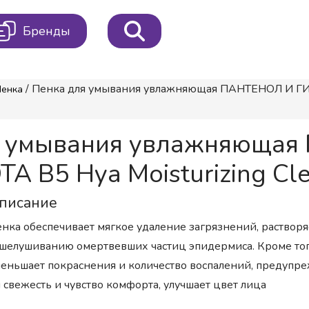
Бренды
/ Пенка для умывания увлажняющая ПАНТЕНОЛ И ГИА
Пенка
ля умывания увлажняюща
5 Hya Moisturizing Clea
писание
нка обеспечивает мягкое удаление загрязнений, растворя
шелушиванию омертвевших частиц эпидермиса. Кроме тог
еньшает покраснения и количество воспалений, предупреж
 свежесть и чувство комфорта, улучшает цвет лица