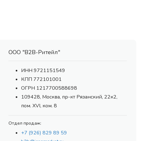
ООО "В2В-Ритейл"
ИНН 9721151549
КПП 772101001
ОГРН 1217700588698
109428, Москва, пр-кт Рязанский, 22к2,
пом. XVI, ком. 8
Отдел продаж:
+7 (926) 829 89 59