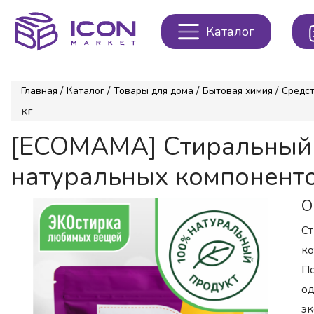
Каталог
/
/
/
/
Главная
Каталог
Товары для дома
Бытовая химия
Средст
кг
[ECOMAMA] Стиральный
натуральных компонентов
О
Ст
ко
По
од
эк