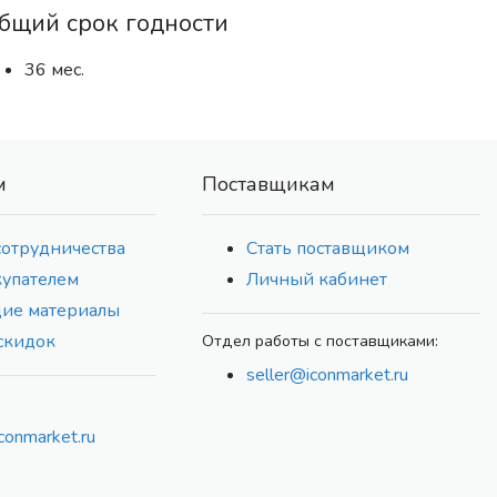
бщий срок годности
36 мес.
м
Поставщикам
сотрудничества
Стать поставщиком
купателем
Личный кабинет
ие материалы
скидок
Отдел работы с поставщиками:
seller@iconmarket.ru
conmarket.ru