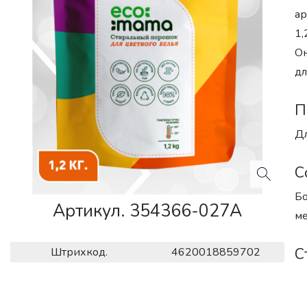
ар
1,
Он
дл
П
Дл
С
Бо
Артикул. 354366-027A
ме
С
Штрихкод.
4620018859702