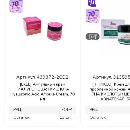
Артикул.
439372-2CD2
Артикул.
31359
[EKEL] Ампульный крем
[THINKCO] Крем дл
ГИАЛУРОНОВАЯ КИСЛОТА
проблемной кожей A
Hyaluronic Acid Ampule Cream, 70
PHA КИСЛОТЫ / Ц
мл
АЗИАТСКАЯ, 5
РРЦ:
714 ₽
РРЦ:
Остаток:
13 шт.
Остаток: