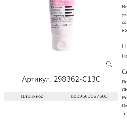
Вы
ув
со
ко
П
На
С
Артикул. 298362-C13C
Ro
Gl
Штрихкод.
8809563067503
Po
Di
Tr