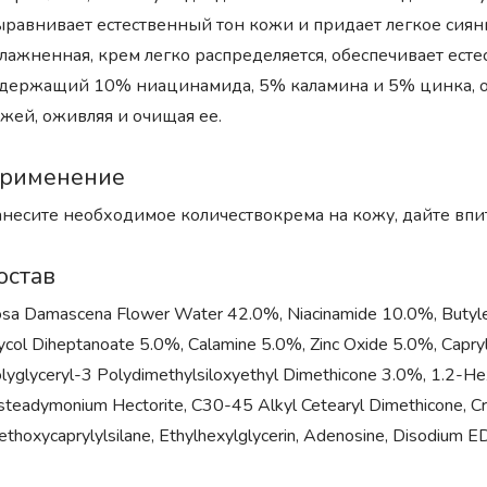
равнивает естественный тон кожи и придает легкое сияни
лажненная, крем легко распределяется, обеспечивает ест
держащий 10% ниацинамида, 5% каламина и 5% цинка, о
жей, оживляя и очищая ее.
рименение
несите необходимое количествокрема на кожу, дайте впит
остав
sa Damascena Flower Water 42.0%, Niacinamide 10.0%, Butylene
ycol Diheptanoate 5.0%, Calamine 5.0%, Zinc Oxide 5.0%, Capryl
lyglyceryl-3 Polydimethylsiloxyethyl Dimethicone 3.0%, 1.2-He
steadymonium Hectorite, C30-45 Alkyl Cetearyl Dimethicone, Cro
iethoxycaprylylsilane, Ethylhexylglycerin, Adenosine, Disodium ED