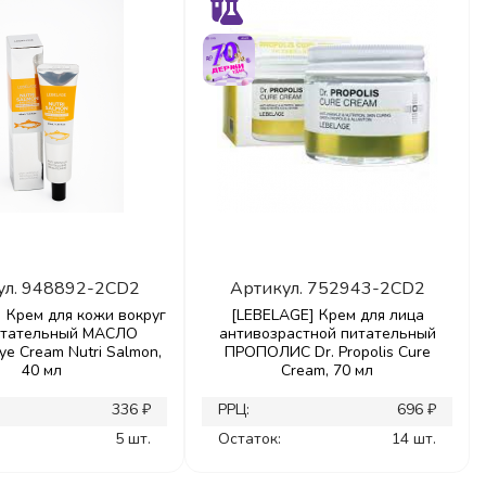
ул.
948892-2CD2
Артикул.
752943-2CD2
 Крем для кожи вокруг
[LEBELAGE] Крем для лица
итательный МАСЛО
антивозрастной питательный
e Cream Nutri Salmon,
ПРОПОЛИС Dr. Propolis Cure
40 мл
Cream, 70 мл
336 ₽
РРЦ:
696 ₽
5 шт.
Остаток:
14 шт.