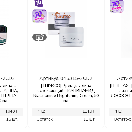
5-2CD2
Артикул.
845315-2CD2
Артик
я лица с
[THINKCO] Крем для лица
[LEBELAGE]
HA, BHA,
освежающий НИАЦИНАМИД
глаз п
ЕНТЕЛЛА
Niacinamide Brightening Cream, 50
ЛОСОСЯ Ey
0 мл
мл
1048 ₽
РРЦ:
1110 ₽
РРЦ:
15 шт.
Остаток:
11 шт.
Остаток: