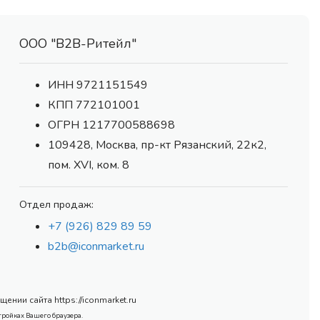
ООО "В2В-Ритейл"
ИНН 9721151549
КПП 772101001
ОГРН 1217700588698
109428, Москва, пр-кт Рязанский, 22к2,
пом. XVI, ком. 8
Отдел продаж:
+7 (926) 829 89 59
b2b@iconmarket.ru
нии сайта https://iconmarket.ru
тройках Вашего браузера.