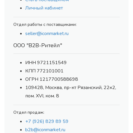
Личный кабинет
Отдел работы с поставщиками:
seller@iconmarket.ru
ООО "В2В-Ритейл"
ИНН 9721151549
КПП 772101001
ОГРН 1217700588698
109428, Москва, пр-кт Рязанский, 22к2,
пом. XVI, ком. 8
Отдел продаж:
+7 (926) 829 89 59
b2b@iconmarket.ru