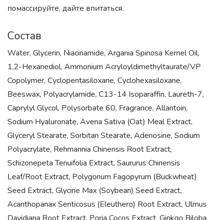
помассируйте, дайте впитаться.
Состав
Water, Glycerin, Niacinamide, Argania Spinosa Kernel Oil,
1,2-Hexanediol, Ammonium Acryloyldimethyltaurate/VP
Copolymer, Cyclopentasiloxane, Cyclohexasiloxane,
Beeswax, Polyacrylamide, C13-14 Isoparaffin, Laureth-7,
Caprylyl Glycol, Polysorbate 60, Fragrance, Allantoin,
Sodium Hyaluronate, Avena Sativa (Oat) Meal Extract,
Glyceryl Stearate, Sorbitan Stearate, Adenosine, Sodium
Polyacrylate, Rehmannia Chinensis Root Extract,
Schizonepeta Tenuifolia Extract, Saururus Chinensis
Leaf/Root Extract, Polygonum Fagopyrum (Buckwheat)
Seed Extract, Glycine Max (Soybean) Seed Extract,
Acanthopanax Senticosus (Eleuthero) Root Extract, Ulmus
Davidiana Root Extract, Poria Cocos Extract, Ginkgo Biloba