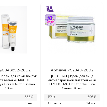
ул.
948892-2CD2
Артикул.
752943-2CD2
 Крем для кожи вокруг
[LEBELAGE] Крем для лица
итательный МАСЛО
антивозрастной питательный
e Cream Nutri Salmon,
ПРОПОЛИС Dr. Propolis Cure
40 мл
Cream, 70 мл
336 ₽
РРЦ:
696 ₽
5 шт.
Остаток:
14 шт.