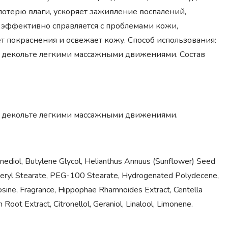
отерю влаги, ускоряет заживление воспалений,
и эффективно справляется с проблемами кожи,
ет покраснения и освежает кожу. Способ использования:
 декольте легкими массажными движениями. Состав
и декольте легкими массажными движениями.
anediol, Butylene Glycol, Helianthus Annuus (Sunflower) Seed
Glyceryl Stearate, PEG-100 Stearate, Hydrogenated Polydecene,
ine, Fragrance, Hippophae Rhamnoides Extract, Centella
Root Extract, Сitronellol, Geraniol, Linalool, Limonene.