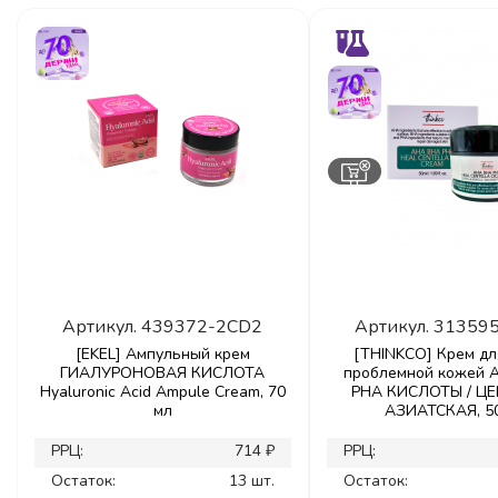
Артикул.
439372-2CD2
Артикул.
31359
[EKEL] Ампульный крем
[THINKCO] Крем дл
ГИАЛУРОНОВАЯ КИСЛОТА
проблемной кожей A
Hyaluronic Acid Ampule Cream, 70
PHA КИСЛОТЫ / Ц
мл
АЗИАТСКАЯ, 5
РРЦ:
714 ₽
РРЦ:
Остаток:
13 шт.
Остаток: