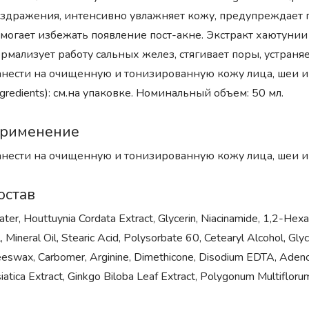
здражения, интенсивно увлажняет кожу, предупреждает п
могает избежать появление пост-акне. Экстракт хаютуни
рмализует работу сальных желез, стягивает поры, устраня
нести на очищенную и тонизированную кожу лица, шеи и
ngredients): см.на упаковке. Номинальный объем: 50 мл.
рименение
нести на очищенную и тонизированную кожу лица, шеи 
остав
ter, Houttuynia Cordata Extract, Glycerin, Niacinamide, 1,2-Hex
l, Mineral Oil, Stearic Acid, Polysorbate 60, Cetearyl Alcohol, 
eswax, Carbomer, Arginine, Dimethicone, Disodium EDTA, Adenos
iatica Extract, Ginkgo Biloba Leaf Extract, Polygonum Multiflorum 