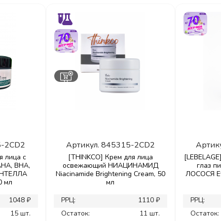
5-2CD2
Артикул.
845315-2CD2
Артик
я лица с
[THINKCO] Крем для лица
[LEBELAGE]
HA, BHA,
освежающий НИАЦИНАМИД
глаз п
ЕНТЕЛЛА
Niacinamide Brightening Cream, 50
ЛОСОСЯ Ey
0 мл
мл
1048 ₽
РРЦ:
1110 ₽
РРЦ:
15 шт.
Остаток:
11 шт.
Остаток: