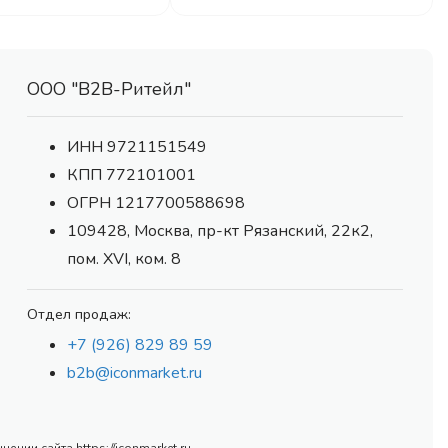
ООО "В2В-Ритейл"
ИНН 9721151549
КПП 772101001
ОГРН 1217700588698
109428, Москва, пр-кт Рязанский, 22к2,
пом. XVI, ком. 8
Отдел продаж:
+7 (926) 829 89 59
b2b@iconmarket.ru