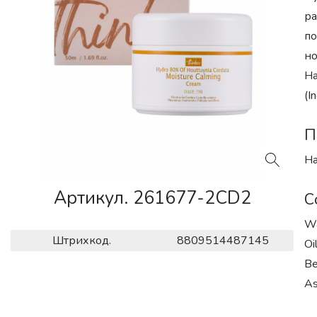
ра
по
но
На
(I
П
На
Артикул. 261677-2CD2
С
Wa
Штрихкод.
8809514487145
Oi
Be
As