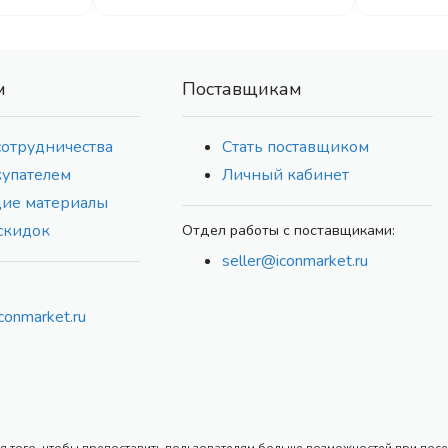
м
Поставщикам
сотрудничества
Стать поставщиком
купателем
Личный кабинет
ие материалы
скидок
Отдел работы с поставщиками:
seller@iconmarket.ru
conmarket.ru