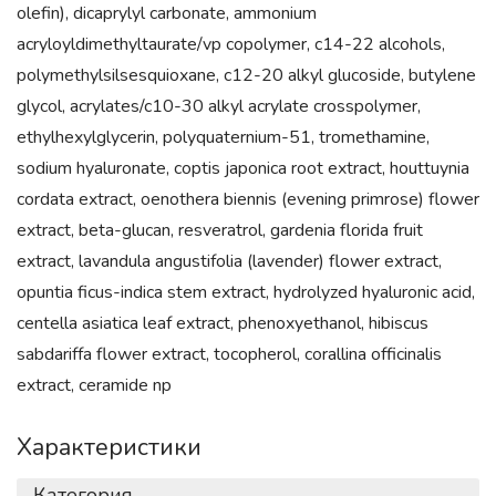
olefin), dicaprylyl carbonate, ammonium
acryloyldimethyltaurate/vp copolymer, c14-22 alcohols,
polymethylsilsesquioxane, c12-20 alkyl glucoside, butylene
glycol, acrylates/c10-30 alkyl acrylate crosspolymer,
ethylhexylglycerin, polyquaternium-51, tromethamine,
sodium hyaluronate, coptis japonica root extract, houttuynia
cordata extract, oenothera biennis (evening primrose) flower
extract, beta-glucan, resveratrol, gardenia florida fruit
extract, lavandula angustifolia (lavender) flower extract,
opuntia ficus-indica stem extract, hydrolyzed hyaluronic acid,
centella asiatica leaf extract, phenoxyethanol, hibiscus
sabdariffa flower extract, tocopherol, corallina officinalis
extract, ceramide np
Характеристики
Категория