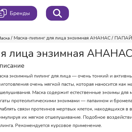
Бренды
/ Маска-пилинг для лица энзимная АНАНАС / ПАПАЙЯ
Маска
ля лица энзимная АНАНАС
писание
ска энзимный пилинг для лица — очень тонкий и активны
иготовления очень мягкой пасты, которая наносится как м
шелушивания. Маска содержит естественные энзимы для м
гаты протеолитическими энзимами — папаином и бромела
лаблять связи протеинов мертвых клеток, находящихся в в
имулируя их мягкое отшелушивание. Подобное воздейств
линга. Рекомендуется курсовое применение.