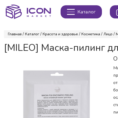
Каталог
/
/
/
/
/
Главная
Каталог
Красота и здоровье
Косметика
Лицо
[MILEO] Маска-пилинг д
О
Ма
пр
от
бо
ос
ст
пи