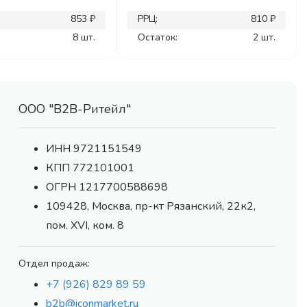
853 ₽
РРЦ:
810 ₽
8 шт.
Остаток:
2 шт.
ООО "В2В-Ритейл"
ИНН 9721151549
КПП 772101001
ОГРН 1217700588698
109428, Москва, пр-кт Рязанский, 22к2,
пом. XVI, ком. 8
Отдел продаж:
+7 (926) 829 89 59
b2b@iconmarket.ru