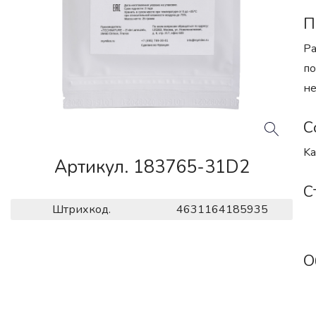
П
Ра
по
не
С
Ka
Артикул. 183765-31D2
С
Штрихкод.
4631164185935
О