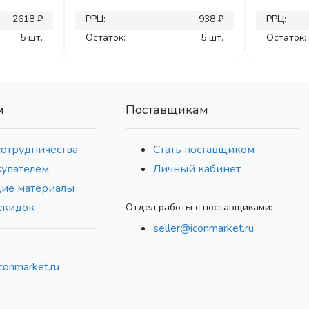
2618 ₽
РРЦ:
938 ₽
РРЦ:
5 шт.
Остаток:
5 шт.
Остаток:
м
Поставщикам
сотрудничества
Стать поставщиком
купателем
Личный кабинет
ие материалы
скидок
Отдел работы с поставщиками:
seller@iconmarket.ru
conmarket.ru