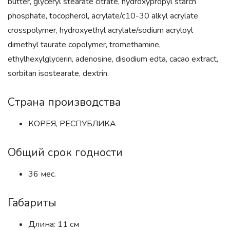
butter, glyceryl stearate citrate, hydroxypropyl starch
phosphate, tocopherol, acrylate/c10-30 alkyl acrylate
crosspolymer, hydroxyethyl acrylate/sodium acryloyl
dimethyl taurate copolymer, tromethamine,
ethylhexylglycerin, adenosine, disodium edta, cacao extract,
sorbitan isostearate, dextrin.
Страна производства
КОРЕЯ, РЕСПУБЛИКА
Общий срок годности
36 мес.
Габариты
Длина: 11 см