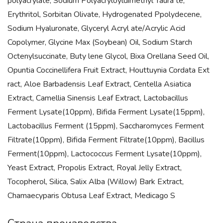
polyacrylate, Sodium Polyacryloyldimethyl Taura te,
Erythritol, Sorbitan Olivate, Hydrogenated Ppolydecene,
Sodium Hyaluronate, Glyceryl Acryl ate/Acrylic Acid
Copolymer, Glycine Max (Soybean) Oil, Sodium Starch
Octenylsuccinate, Buty lene Glycol, Bixa Orellana Seed Oil,
Opuntia Coccinellifera Fruit Extract, Houttuynia Cordata Ext
ract, Aloe Barbadensis Leaf Extract, Centella Asiatica
Extract, Camellia Sinensis Leaf Extract, Lactobacillus
Ferment Lysate(10ppm), Bifida Ferment Lysate(15ppm),
Lactobacillus Ferment (15ppm), Saccharomyces Ferment
Filtrate(10ppm), Bifida Ferment Filtrate(10ppm), Bacillus
Ferment(10ppm), Lactococcus Ferment Lysate(10ppm),
Yeast Extract, Propolis Extract, Royal Jelly Extract,
Tocopherol, Silica, Salix Alba (Willow) Bark Extract,
Chamaecyparis Obtusa Leaf Extract, Medicago S