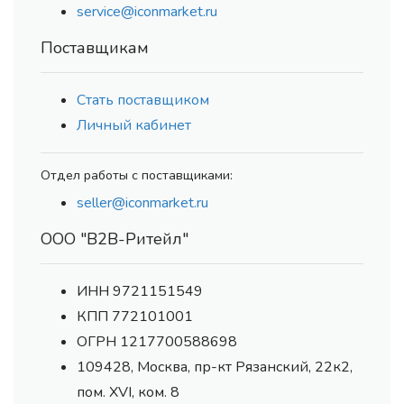
service@iconmarket.ru
Поставщикам
Стать поставщиком
Личный кабинет
Отдел работы с поставщиками:
seller@iconmarket.ru
ООО "В2В-Ритейл"
ИНН 9721151549
КПП 772101001
ОГРН 1217700588698
109428, Москва, пр-кт Рязанский, 22к2,
пом. XVI, ком. 8