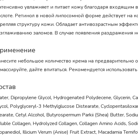
тенсивно увлажняет и питает кожу благодаря входящим в
слоте. Ретинол в новой липосомной форме действует на к
репляя структуру кожи. Обладает антивозрастным эффек
зглаживанию заломов. В случае появления раздражения 
рименение
несите небольшое количество крема на предварительно о
массируйте, дайте впитаться. Рекомендуется использоват
остав
ter, Dipropylene Glycol, Hydrogenated Polydecene, Glycerin, Capr
ycol, Polyglyceryl-3 Methylglucose Distearate, Cyclopentasiloxan
earate, Cetyl Alcohol, Butyrospermum Parkii (Shea) Butter, Sodium
luble Collagen, Hydrolyzed Collagen, Collagen Amino Acids, Sod
opanediol, Illicium Verum (Anise) Fruit Extract, Macadamia Terni