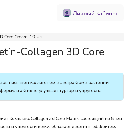
Личный кабинет
 Core Cream, 10 мл
in-Collagen 3D Core
ав насыщен коллагеном и экстрактами растений,
ормула активно улучшает тургор и упругость.
жит комплекс Collagen 3d Core Matrix, состоящий из 8-ми
ости и упругости кожи, обладает лифтинг-эффектом.