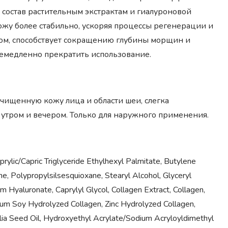
 состав растительным экстрактам и гиалуроновой
ожу более стабильно, ускоряя процессы регенерации и
том, способствует сокращению глубины морщин и
немедленно прекратить использование.
чищенную кожу лица и области шеи, слегка
ь утром и вечером. Только для наружного применения.
ylic/Capric Triglyceride Ethylhexyl Palmitate, Butylene
e, Polypropylsilsesquioxane, Stearyl Alcohol, Glyceryl
 Hyaluronate, Caprylyl Glycol, Collagen Extract, Collagen,
ium Soy Hydrolyzed Collagen, Zinc Hydrolyzed Collagen,
folia Seed Oil, Hydroxyethyl Acrylate/Sodium Acryloyldimethyl