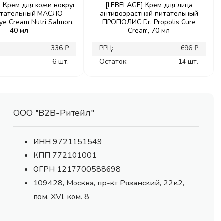
 Крем для кожи вокруг
[LEBELAGE] Крем для лица
итательный МАСЛО
антивозрастной питательный
e Cream Nutri Salmon,
ПРОПОЛИС Dr. Propolis Cure
40 мл
Cream, 70 мл
336 ₽
РРЦ:
696 ₽
6 шт.
Остаток:
14 шт.
ООО "В2В-Ритейл"
ИНН 9721151549
КПП 772101001
ОГРН 1217700588698
109428, Москва, пр-кт Рязанский, 22к2,
пом. XVI, ком. 8