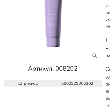
Ин
ки
ук
ра
П
На
по
Артикул. 008202
С
Wa
Штрихкод.
8802929008202
Gl
St
So
Pr