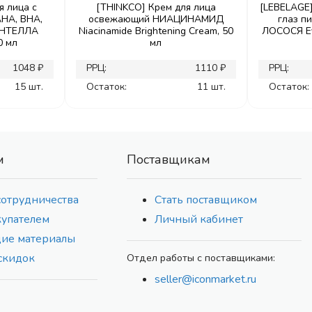
я лица с
[THINKCO] Крем для лица
[LEBELAGE]
HA, BHA,
освежающий НИАЦИНАМИД
глаз п
ЕНТЕЛЛА
Niacinamide Brightening Cream, 50
ЛОСОСЯ Ey
0 мл
мл
1048 ₽
РРЦ:
1110 ₽
РРЦ:
15 шт.
Остаток:
11 шт.
Остаток:
м
Поставщикам
сотрудничества
Стать поставщиком
купателем
Личный кабинет
ие материалы
скидок
Отдел работы с поставщиками:
seller@iconmarket.ru