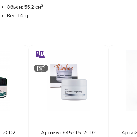
3
Обьем: 56.2 см
Вес: 14 гр
5-2CD2
Артикул.
845315-2CD2
Артик