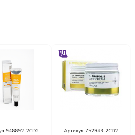
ул.
948892-2CD2
Артикул.
752943-2CD2