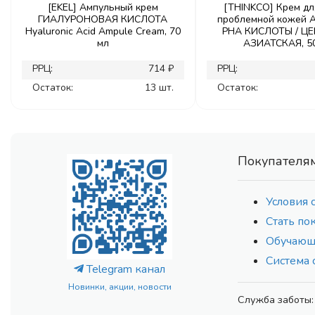
[EKEL] Ампульный крем
[THINKCO] Крем дл
ГИАЛУРОНОВАЯ КИСЛОТА
проблемной кожей A
Hyaluronic Acid Ampule Cream, 70
PHA КИСЛОТЫ / Ц
мл
АЗИАТСКАЯ, 5
РРЦ:
714 ₽
РРЦ:
Остаток:
13 шт.
Остаток:
Покупателя
Условия 
Стать по
Обучающ
Система 
Telegram канал
Новинки, акции, новости
Служба заботы: