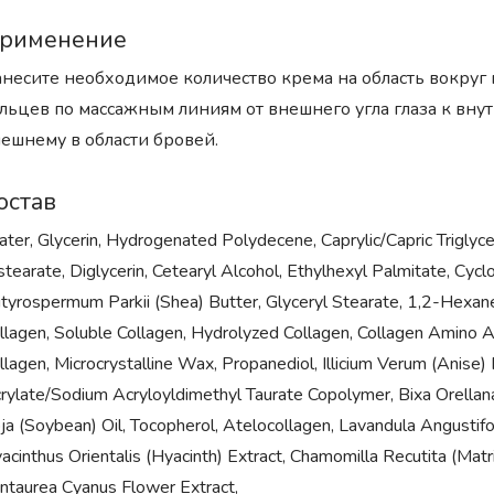
рименение
несите необходимое количество крема на область вокруг
льцев по массажным линиям от внешнего угла глаза к внут
ешнему в области бровей.
остав
ter, Glycerin, Hydrogenated Polydecene, Caprylic/Capric Triglyc
stearate, Diglycerin, Cetearyl Alcohol, Ethylhexyl Palmitate, Cyc
tyrospermum Parkii (Shea) Butter, Glyceryl Stearate, 1,2-Hexaned
llagen, Soluble Collagen, Hydrolyzed Collagen, Collagen Amino 
llagen, Microcrystalline Wax, Propanediol, Illicium Verum (Anise)
rylate/Sodium Acryloyldimethyl Taurate Copolymer, Bixa Orellana
ja (Soybean) Oil, Tocopherol, Atelocollagen, Lavandula Angustifol
acinthus Orientalis (Hyacinth) Extract, Chamomilla Recutita (Matri
ntaurea Cyanus Flower Extract,