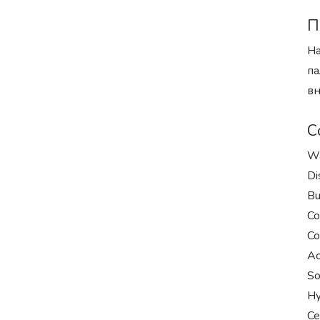
П
На
па
вн
С
Wa
Di
Bu
Co
Co
Ac
So
Hy
Ce