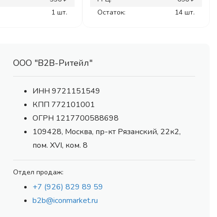
1 шт.
Остаток:
14 шт.
ООО "В2В-Ритейл"
ИНН 9721151549
КПП 772101001
ОГРН 1217700588698
109428, Москва, пр-кт Рязанский, 22к2,
пом. XVI, ком. 8
Отдел продаж:
+7 (926) 829 89 59
b2b@iconmarket.ru