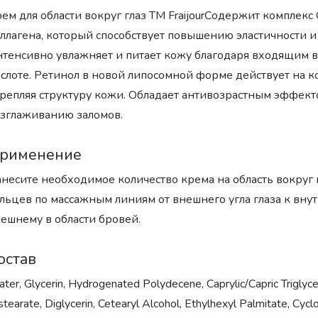
ем для области вокруг глаз ТМ FraijourСодержит комплекс C
ллагена, который способствует повышению эластичности и
тенсивно увлажняет и питает кожу благодаря входящим в
слоте. Ретинол в новой липосомной форме действует на к
репляя структуру кожи. Обладает антивозрастным эффек
зглаживанию заломов.
рименение
несите необходимое количество крема на область вокруг
льцев по массажным линиям от внешнего угла глаза к внут
ешнему в области бровей.
остав
ter, Glycerin, Hydrogenated Polydecene, Caprylic/Capric Triglyc
stearate, Diglycerin, Cetearyl Alcohol, Ethylhexyl Palmitate, Cyc