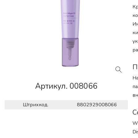
Кр
ко
Ин
ки
ук
ра
П
На
Артикул. 008066
па
вн
Штрихкод.
8802929008066
С
Wa
Di