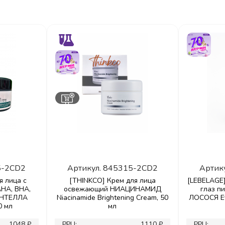
5-2CD2
Артикул.
845315-2CD2
Артик
я лица с
[THINKCO] Крем для лица
[LEBELAGE]
HA, BHA,
освежающий НИАЦИНАМИД
глаз п
ЕНТЕЛЛА
Niacinamide Brightening Cream, 50
ЛОСОСЯ Ey
0 мл
мл
1048 ₽
РРЦ:
1110 ₽
РРЦ: