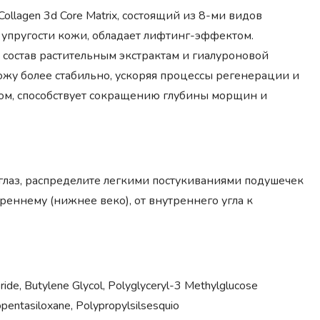
ollagen 3d Core Matrix, состоящий из 8-ми видов
 упругости кожи, обладает лифтинг-эффектом.
 состав растительным экстрактам и гиалуроновой
ожу более стабильно, ускоряя процессы регенерации и
том, способствует сокращению глубины морщин и
 глаз, распределите легкими постукиваниями подушечек
реннему (нижнее веко), от внутреннего угла к
eride, Butylene Glycol, Polyglyceryl-3 Methylglucose
lopentasiloxane, Polypropylsilsesquio