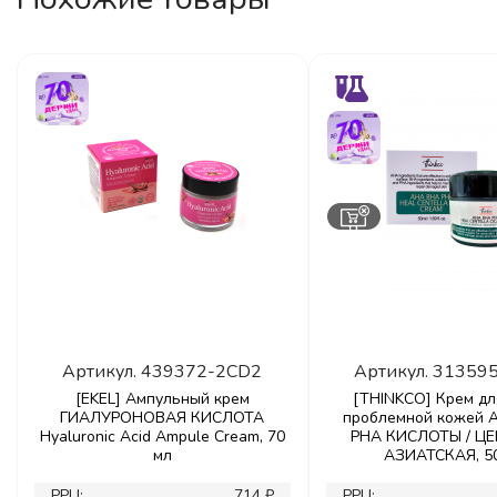
Артикул.
439372-2CD2
Артикул.
31359
[EKEL] Ампульный крем
[THINKCO] Крем дл
ГИАЛУРОНОВАЯ КИСЛОТА
проблемной кожей A
Hyaluronic Acid Ampule Cream, 70
PHA КИСЛОТЫ / Ц
мл
АЗИАТСКАЯ, 5
РРЦ:
714 ₽
РРЦ: