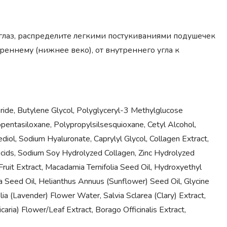
 глаз, распределите легкими постукиваниями подушечек
реннему (нижнее веко), от внутреннего угла к
eride, Butylene Glycol, Polyglyceryl-3 Methylglucose
lopentasiloxane, Polypropylsilsesquioxane, Cetyl Alcohol,
iol, Sodium Hyaluronate, Caprylyl Glycol, Collagen Extract,
Acids, Sodium Soy Hydrolyzed Collagen, Zinc Hydrolyzed
 Fruit Extract, Macadamia Ternifolia Seed Oil, Hydroxyethyl
 Seed Oil, Helianthus Annuus (Sunflower) Seed Oil, Glycine
ia (Lavender) Flower Water, Salvia Sclarea (Clary) Extract,
caria) Flower/Leaf Extract, Borago Officinalis Extract,