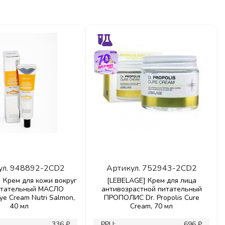
ул.
948892-2CD2
Артикул.
752943-2CD2
 Крем для кожи вокруг
[LEBELAGE] Крем для лица
итательный МАСЛО
антивозрастной питательный
e Cream Nutri Salmon,
ПРОПОЛИС Dr. Propolis Cure
40 мл
Cream, 70 мл
336 ₽
РРЦ:
696 ₽