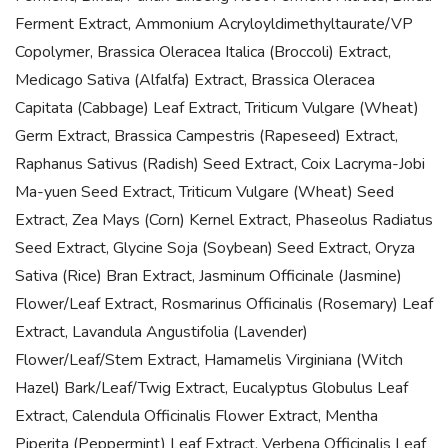
Ferment Extract, Ammonium Acryloyldimethyltaurate/VP
Copolymer, Brassica Oleracea Italica (Broccoli) Extract,
Medicago Sativa (Alfalfa) Extract, Brassica Oleracea
Capitata (Cabbage) Leaf Extract, Triticum Vulgare (Wheat)
Germ Extract, Brassica Campestris (Rapeseed) Extract,
Raphanus Sativus (Radish) Seed Extract, Coix Lacryma-Jobi
Ma-yuen Seed Extract, Triticum Vulgare (Wheat) Seed
Extract, Zea Mays (Corn) Kernel Extract, Phaseolus Radiatus
Seed Extract, Glycine Soja (Soybean) Seed Extract, Oryza
Sativa (Rice) Bran Extract, Jasminum Officinale (Jasmine)
Flower/Leaf Extract, Rosmarinus Officinalis (Rosemary) Leaf
Extract, Lavandula Angustifolia (Lavender)
Flower/Leaf/Stem Extract, Hamamelis Virginiana (Witch
Hazel) Bark/Leaf/Twig Extract, Eucalyptus Globulus Leaf
Extract, Calendula Officinalis Flower Extract, Mentha
Piperita (Peppermint) Leaf Extract, Verbena Officinalis Leaf