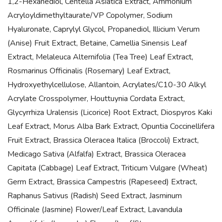
1,2-Hexanediol, Centella Asiatica Extract, Ammonium
Acryloyldimethyltaurate/VP Copolymer, Sodium
Hyaluronate, Caprylyl Glycol, Propanediol, Illicium Verum
(Anise) Fruit Extract, Betaine, Camellia Sinensis Leaf
Extract, Melaleuca Alternifolia (Tea Tree) Leaf Extract,
Rosmarinus Officinalis (Rosemary) Leaf Extract,
Hydroxyethylcellulose, Allantoin, Acrylates/C10-30 Alkyl
Acrylate Crosspolymer, Houttuynia Cordata Extract,
Glycyrrhiza Uralensis (Licorice) Root Extract, Diospyros Kaki
Leaf Extract, Morus Alba Bark Extract, Opuntia Coccinellifera
Fruit Extract, Brassica Oleracea Italica (Broccoli) Extract,
Medicago Sativa (Alfalfa) Extract, Brassica Oleracea
Capitata (Cabbage) Leaf Extract, Triticum Vulgare (Wheat)
Germ Extract, Brassica Campestris (Rapeseed) Extract,
Raphanus Sativus (Radish) Seed Extract, Jasminum
Officinale (Jasmine) Flower/Leaf Extract, Lavandula