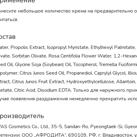
рименение
несите небольшое количество крема на предварительно о
итаться.
остав
ter, Propolis Extract, Isopropyl Myristate, Ethylhexyl Palmitate
ivate, Sorbitan Olivate, Rosa Centifolia Flower Water, 1,2-Hexan
ed Oil, Glycine Soja (Soybean) Oil, Tocopherol, Tremella Fucif
polymer, Citrus Junos Seed Oil, Propanediol, Caprylyl Glycol, Ill
tract, Citrus Junos Fruit Extract, Hydroxyethylcellulose, Allantoin
etate, Citric Acid, Disodium EDTA. Только для наружного п
учае появления раздражения немедленно прекратить испо
роизводитель
AS Cosmetics Co., Ltd., 35-5, Sandan-Ro, Pyeongtaek-Si, G
етензии: ООО „АФРОДИТА”, 690109, РФ, г. Владивосток, у