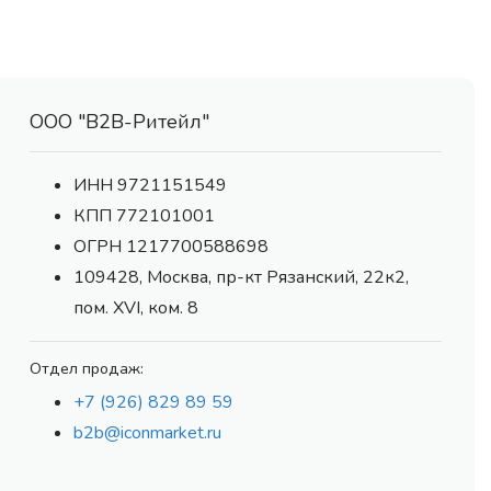
ООО "В2В-Ритейл"
ИНН 9721151549
КПП 772101001
ОГРН 1217700588698
109428, Москва, пр-кт Рязанский, 22к2,
пом. XVI, ком. 8
Отдел продаж:
+7 (926) 829 89 59
b2b@iconmarket.ru