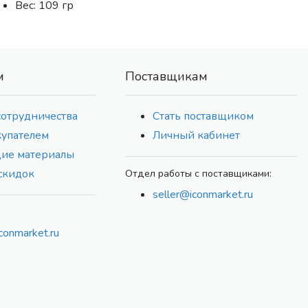
Вес: 109 гр
м
Поставщикам
сотрудничества
Стать поставщиком
купателем
Личный кабинет
ие материалы
скидок
Отдел работы с поставщиками:
seller@iconmarket.ru
conmarket.ru