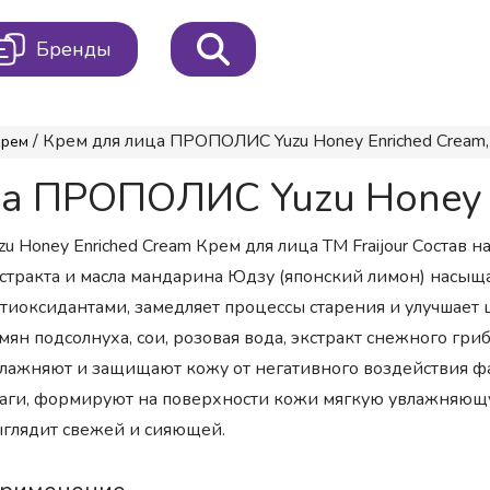
Бренды
/ Крем для лица ПРОПОЛИС Yuzu Honey Enriched Cream,
Крем
ца ПРОПОЛИС Yuzu Honey E
zu Honey Enriched Cream Крем для лица ТМ Fraijour Состав 
стракта и масла мандарина Юдзу (японский лимон) насы
тиоксидантами, замедляет процессы старения и улучшает 
мян подсолнуха, сои, розовая вода, экстракт снежного гр
лажняют и защищают кожу от негативного воздействия 
аги, формируют на поверхности кожи мягкую увлажняющую
глядит свежей и сияющей.