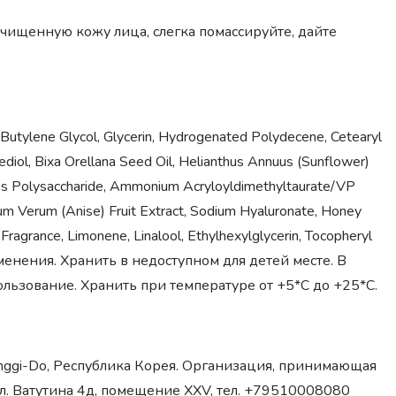
чищенную кожу лица, слегка помассируйте, дайте
, Butylene Glycol, Glycerin, Hydrogenated Polydecene, Cetearyl
ediol, Bixa Orellana Seed Oil, Helianthus Annuus (Sunflower)
ormis Polysaccharide, Ammonium Acryloyldimethyltaurate/VP
icium Verum (Anise) Fruit Extract, Sodium Hyaluronate, Honey
, Fragrance, Limonene, Linalool, Ethylhexylglycerin, Tocopheryl
рименения. Хранить в недоступном для детей месте. В
льзование. Хранить при температуре от +5*С до +25*С.
yeonggi-Do, Республика Корея. Организация, принимающая
л. Ватутина 4д, помещение XXV, тел. +79510008080