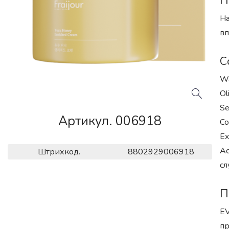
П
На
вп
С
Wa
Ol
Se
Артикул. 006918
Co
Ex
Ac
Штрихкод.
8802929006918
сл
П
EV
пр