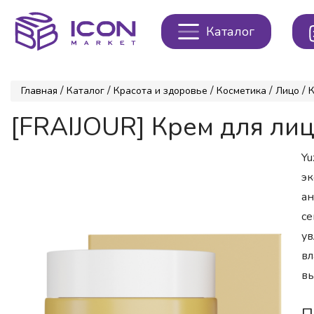
Каталог
/
/
/
/
/
Главная
Каталог
Красота и здоровье
Косметика
Лицо
[FRAIJOUR] Крем для ли
Yu
эк
ан
се
ув
вл
вы