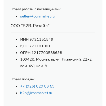
Отдел работы с поставщиками:
seller@iconmarket.ru
ООО "В2В-Ритейл"
ИНН 9721151549
КПП 772101001
ОГРН 1217700588698
109428, Москва, пр-кт Рязанский, 22к2,
пом. XVI, ком. 8
Отдел продаж:
+7 (926) 829 89 59
b2b@iconmarket.ru