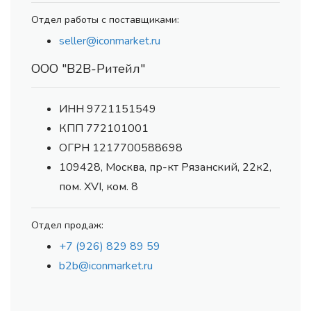
Отдел работы с поставщиками:
seller@iconmarket.ru
ООО "В2В-Ритейл"
ИНН 9721151549
КПП 772101001
ОГРН 1217700588698
109428, Москва, пр-кт Рязанский, 22к2,
пом. XVI, ком. 8
Отдел продаж:
+7 (926) 829 89 59
b2b@iconmarket.ru