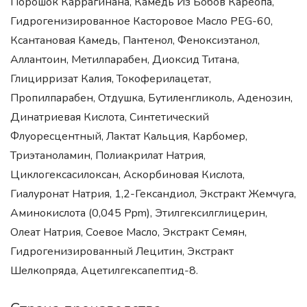
Порошок Каррагинана, Камедь Из Бобов Кареопа,
Гидрогенизированное Касторовое Масло PEG-60,
Ксантановая Камедь, Пантенол, Феноксиэтанол,
Аллантоин, Метилпарабен, Диоксид Титана,
Глицирризат Калия, Токоферилацетат,
Пропилпарабен, Отдушка, Бутиленгликоль, Аденозин,
Динатриевая Кислота, Синтетический
Флуоресцентный, Лактат Кальция, Карбомер,
Триэтаноламин, Полиакрилат Натрия,
Циклогексасилоксан, Аскорбиновая Кислота,
Гиалуронат Натрия, 1,2-Гександиол, Экстракт Жемчуга,
Аминокислота (0,045 Ppm), Этилгексилглицерин,
Олеат Натрия, Соевое Масло, Экстракт Семян,
Гидрогенизированный Лецитин, Экстракт
Шелкопряда, Ацетилгексапептид-8.