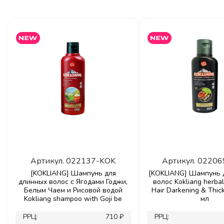
Артикул.
022137-KOK
Артикул.
02206
[KOKLIANG] Шампунь для
[KOKLIANG] Шампунь 
длинных волос с Ягодами Годжи,
волос Kokliang herb
Белым Чаем и Рисовой водой
Hair Darkening & Thic
Kokliang shampoo with Goji be
мл
РРЦ:
710 ₽
РРЦ: