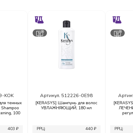
9-KOK
Артикул.
512226-0E98
Артик
для темных
[KERASYS] Шампунь для волос
[KERASYS
al Shampoo
УВЛАЖНЯЮЩИЙ, 180 мл
ЛЕЧЕН
kening, 100
регу
403 ₽
РРЦ:
440 ₽
РРЦ: