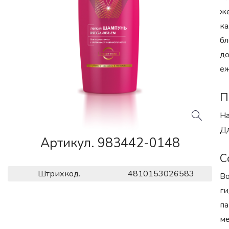
же
ка
бл
до
еж
П
На
Дл
Артикул. 983442-0148
С
Штрихкод.
4810153026583
Во
ги
па
ме