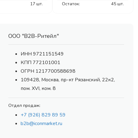
17 шт.
Остаток:
45 шт.
ООО "В2В-Ритейл"
ИНН 9721151549
КПП 772101001
ОГРН 1217700588698
109428, Москва, пр-кт Рязанский, 22к2,
пом. XVI, ком. 8
Отдел продаж:
+7 (926) 829 89 59
b2b@iconmarket.ru