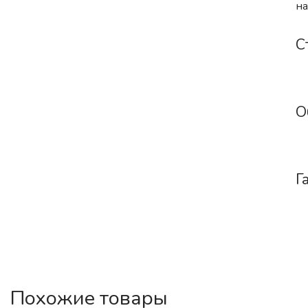
на
С
О
Г
Похожие товары