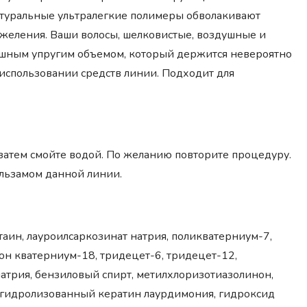
атуральные ультралегкие полимеры обволакивают
тяжеления. Ваши волосы, шелковистые, воздушные и
ошным упругим объемом, который держится невероятно
использовании средств линии. Подходит для
 затем смойте водой. По желанию повторите процедуру.
альзамом данной линии.
таин, лауроилсаркозинат натрия, поликватерниум-7,
он кватерниум-18, тридецет-6, тридецет-12,
атрия, бензиловый спирт, метилхлоризотиазолинон,
илгидролизованный кератин лаурдимония, гидроксид