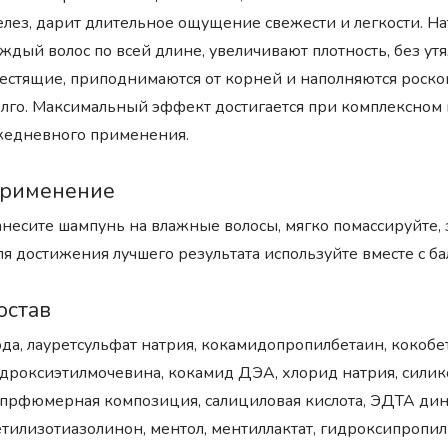
лез, дарит длительное ощущение свежести и легкости. Н
ждый волос по всей длине, увеличивают плотность, без у
естящие, приподнимаются от корней и наполняются роск
лго. Максимальный эффект достигается при комплексном 
едневного применения.
рименение
несите шампунь на влажные волосы, мягко помассируйте,
я достижения лучшего результата используйте вместе с б
остав
да, лауретсульфат натрия, кокамидопропилбетаин, кокобе
дроксиэтилмочевина, кокамид ДЭА, хлорид натрия, силик
прфюмерная композиция, салициловая кислота, ЭДТА дин
тилизотиазолинон, ментол, ментиллактат, гидроксипроп