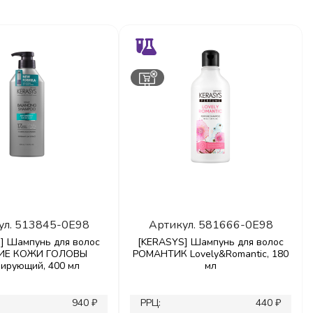
ул.
513845-0E98
Артикул.
581666-0E98
] Шампунь для волос
[KERASYS] Шампунь для волос
ИЕ КОЖИ ГОЛОВЫ
РОМАНТИК Lovely&Romantic, 180
лирующий, 400 мл
мл
940 ₽
РРЦ:
440 ₽