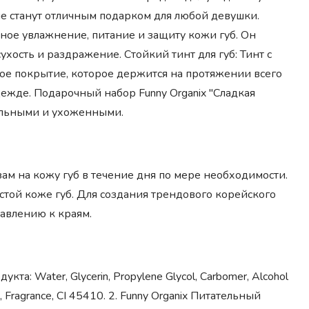
ые станут отличным подарком для любой девушки.
ное увлажнение, питание и защиту кожи губ. Он
хость и раздражение. Стойкий тинт для губ: Тинт с
е покрытие, которое держится на протяжении всего
одежде. Подарочный набор Funny Organix "Сладкая
ельными и ухоженными.
ьзам на кожу губ в течение дня по мере необходимости.
чистой коже губ. Для создания трендового корейского
равлению к краям.
укта: Water, Glycerin, Propylene Glycol, Carbomer, Alcohol
e, Fragrance, CI 45410. 2. Funny Organix Питательный