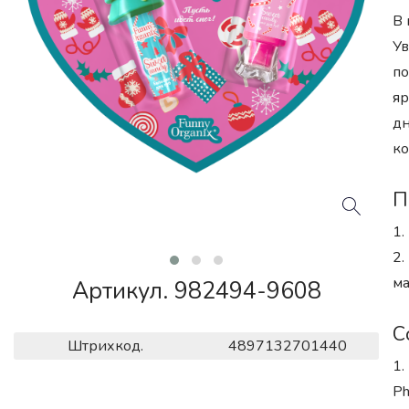
В 
Ув
по
яр
дн
ко
П
1.
2.
ма
Артикул. 982494-9608
С
Штрихкод.
4897132701440
1.
Ph