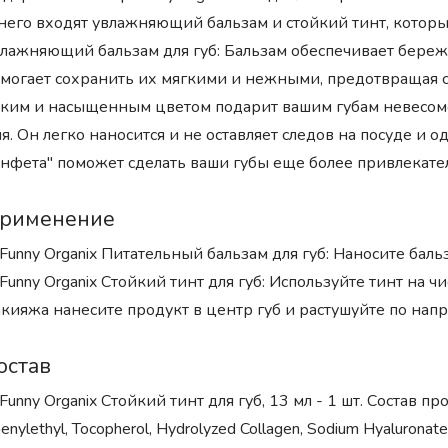
него входят увлажняющий бальзам и стойкий тинт, котор
лажняющий бальзам для губ: Бальзам обеспечивает береж
могает сохранить их мягкими и нежными, предотвращая су
ким и насыщенным цветом подарит вашим губам невесомо
я. Он легко наносится и не оставляет следов на посуде и 
нфета" поможет сделать ваши губы еще более привлекат
рименение
 Funny Organix Питательный бальзам для губ: Наносите бал
 Funny Organix Стойкий тинт для губ: Используйте тинт на 
кияжа нанесите продукт в центр губ и растушуйте по нап
остав
 Funny Organix Стойкий тинт для губ, 13 мл - 1 шт. Состав прод
enylethyl, Tocopherol, Hydrolyzed Collagen, Sodium Hyaluronat