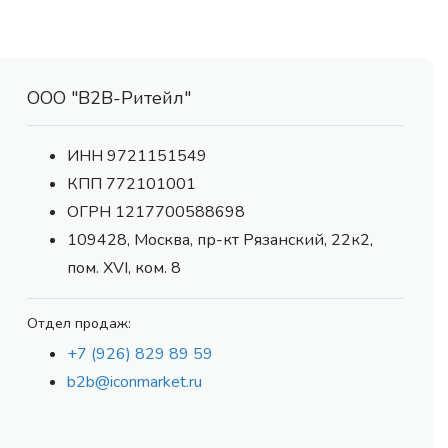
ООО "В2В-Ритейл"
ИНН 9721151549
КПП 772101001
ОГРН 1217700588698
109428, Москва, пр-кт Рязанский, 22к2,
пом. XVI, ком. 8
Отдел продаж:
+7 (926) 829 89 59
b2b@iconmarket.ru