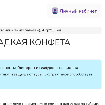
Личный кабинет
ойкий тинт+бальзам), 4 гр*13 мл
СЛАДКАЯ КОНФЕТА
поненты. Глицерин и гиалуроновая кислота
итают и защищают губы. Экстракт алоэ способствует
четание двух незаменимых средств для ухода за губами.