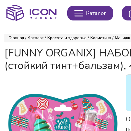
Каталог
/
/
/
/
Главная
Каталог
Красота и здоровье
Косметика
Макияж
[FUNNY ORGANIX] НАБО
(стойкий тинт+бальзам), 
О
По