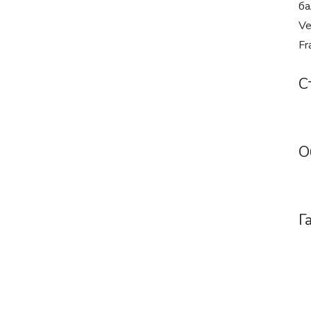
ба
Ve
Fr
С
О
Г