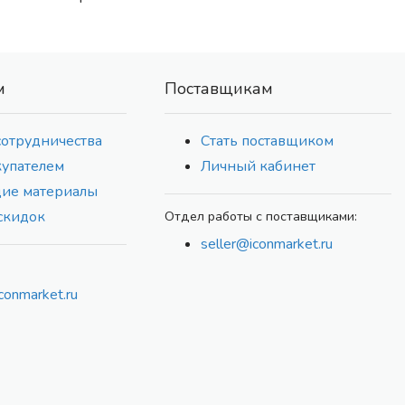
м
Поставщикам
сотрудничества
Стать поставщиком
купателем
Личный кабинет
ие материалы
скидок
Отдел работы с поставщиками:
seller@iconmarket.ru
conmarket.ru