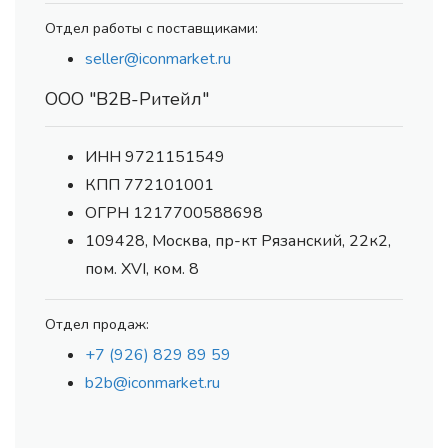
Отдел работы с поставщиками:
seller@iconmarket.ru
ООО "В2В-Ритейл"
ИНН 9721151549
КПП 772101001
ОГРН 1217700588698
109428, Москва, пр-кт Рязанский, 22к2,
пом. XVI, ком. 8
Отдел продаж:
+7 (926) 829 89 59
b2b@iconmarket.ru