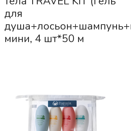
тела TRAVEL KIT (гель
для
душа+лосьон+шампунь+
мини, 4 шт*50 м