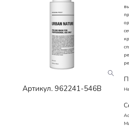
вы
пр
ор
се
кр
сп
ре
ре
П
Артикул. 962241-546B
На
С
Aq
Ma