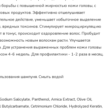
 борьбы с повышенной жирностью кожи головы, с
нговых продуктов. Эффективно отшелушивает
тельное действие, уменьшает избыточное выделение
тв, вредных токсинов. Стимулирует микроциркуляцию
 в тонус, происходит оздоровление волос. Пробудит
возможность новым волоскам расти. Улучшается
н. Для устранения выраженных проблем кожи головы
сом 4-6 недель. Для профилактики - 1-2 раза в месяц.
ользования шампуня. Смыть водой
ium Salicylate, Panthenol, Arnica Extract, Olive Oil,
l Butylcarbamate, Cetrimonium Chloride, Hydrolyzed Keratin,