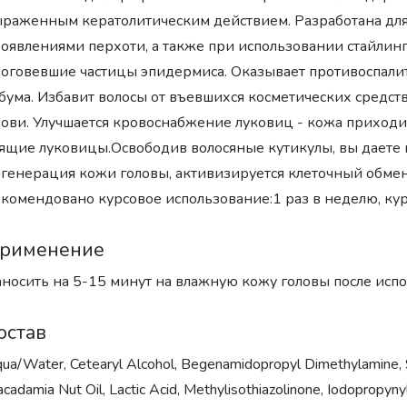
раженным кератолитическим действием. Разработана для
оявлениями перхоти, а также при использовании стайли
оговевшие частицы эпидермиса. Оказывает противоспали
бума. Избавит волосы от въевшихся косметических средс
ови. Улучшается кровоснабжение луковиц - кожа приходит
ящие луковицы.Освободив волосяные кутикулы, вы даете 
генерация кожи головы, активизируется клеточный обме
комендовано курсовое использование:1 раз в неделю, кур
рименение
носить на 5-15 минут на влажную кожу головы после исп
остав
ua/Water, Cetearyl Alcohol, Begenamidopropyl Dimethylamine, Sod
cadamia Nut Oil, Lactic Acid, Methylisothiazolinone, Iodopropyny