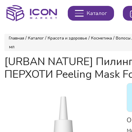
Каталог
/
/
/
/
Главная
Каталог
Красота и здоровье
Косметика
Волосы
мл
[URBAN NATURE] Пилин
ПЕРХОТИ Peeling Mask For
О
Ма