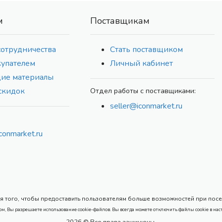
м
Поставщикам
сотрудничества
Стать поставщиком
купателем
Личный кабинет
ие материалы
скидок
Отдел работы с поставщиками:
seller@iconmarket.ru
conmarket.ru
 того, чтобы предоставить пользователям больше возможностей при посеще
ом, Вы разрешаете использование cookie-файлов. Вы всегда можете отключить файлы cookie в нас