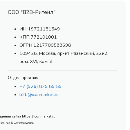
ООО "В2В-Ритейл"
ИНН 9721151549
КПП 772101001
ОГРН 1217700588698
109428, Москва, пр-кт Рязанский, 22к2,
пом. XVI, ком. 8
Отдел продаж:
+7 (926) 829 89 59
b2b@iconmarket.ru
нии сайта https://iconmarket.ru
тройках Вашего браузера.