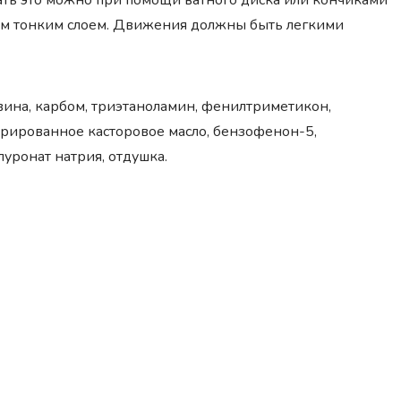
ать это можно при помощи ватного диска или кончиками
ым тонким слоем. Движения должны быть легкими
вина, карбом, триэтаноламин, фенилтриметикон,
дрированное касторовое масло, бензофенон-5,
луронат натрия, отдушка.