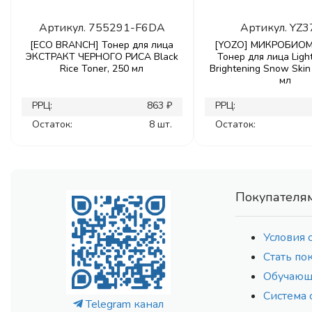
Артикул.
755291-F6DA
Артикул.
YZ3
[ECO BRANCH] Тонер для лица
[YOZO] МИКРОБИО
ЭКСТРАКТ ЧЕРНОГО РИСА Black
Тонер для лица Ligh
Rice Toner, 250 мл
Brightening Snow Skin
мл
РРЦ:
863 ₽
РРЦ:
Остаток:
8 шт.
Остаток:
Покупателя
Условия 
Стать по
Обучающ
Система 
Telegram канал