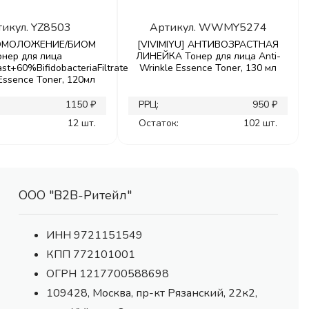
тикул.
YZ8503
Артикул.
WWMY5274
 ОМОЛОЖЕНИЕ/БИОМ
[VIVIMIYU] АНТИВОЗРАСТНАЯ
онер для лица
ЛИНЕЙКА Тонер для лица Anti-
st+60%BifidobacteriaFiltrate
Wrinkle Essence Toner, 130 мл
 Essence Toner, 120мл
1150 ₽
РРЦ:
950 ₽
12 шт.
Остаток:
102 шт.
ООО "В2В-Ритейл"
ИНН 9721151549
КПП 772101001
ОГРН 1217700588698
109428, Москва, пр-кт Рязанский, 22к2,