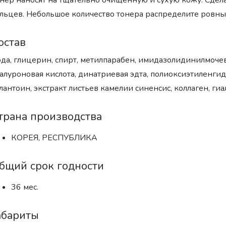
нер наносят на тщательно очищенную и сухую кожу. Сдел
льцев. Небольшое количество тонера распределите ровн
остав
да, глицерин, спирт, метилпарабен, имидазолидинилмоче
алуроновая кислота, динатриевая эдта, полиоксиэтиленги
лантоин, экстракт листьев камелии синенсис, коллаген, гиа
трана производства
КОРЕЯ, РЕСПУБЛИКА
бщий срок годности
36 мес.
абариты