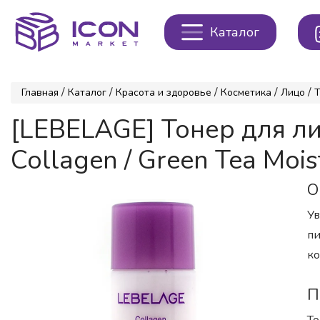
Каталог
/
/
/
/
/
Главная
Каталог
Красота и здоровье
Косметика
Лицо
Т
[LEBELAGE] Тонер для 
Collagen / Green Tea Mois
О
Ув
пи
ко
П