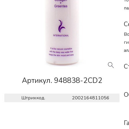
То
па
С
Во
ги
ал
С
Артикул. 948838-2CD2
О
Штрихкод.
2002164811056
Г