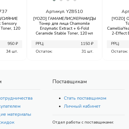
737
Артикул.
YZ8510
Ар
М/СИЯНИЕ
[YOZO] ГАМАМЕЛИС/КЕРАМИДЫ
[YOZO]
t Sensory
Тонер для лица Chamomile
Т
 Toner, 120
Enzymatic Extract + 6-Fold
CamelliaYea
Ceramide Stable Toner, 120 мл
2-Effect
950 ₽
РРЦ:
1150 ₽
РРЦ:
34 шт.
Остаток:
31 шт.
Остаток:
м
Поставщикам
сотрудничества
Стать поставщиком
купателем
Личный кабинет
ие материалы
скидок
Отдел работы с поставщиками: