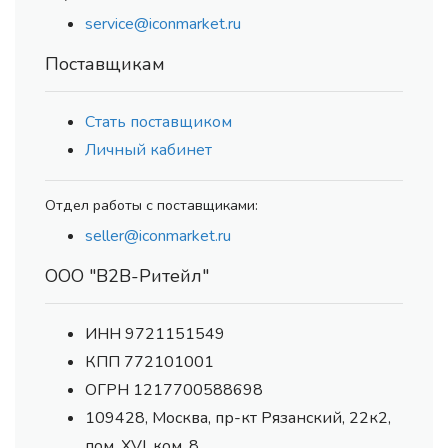
service@iconmarket.ru
Поставщикам
Стать поставщиком
Личный кабинет
Отдел работы с поставщиками:
seller@iconmarket.ru
ООО "В2В-Ритейл"
ИНН 9721151549
КПП 772101001
ОГРН 1217700588698
109428, Москва, пр-кт Рязанский, 22к2,
пом. XVI, ком. 8