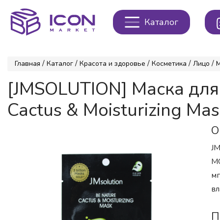
Каталог
/
/
/
/
/
Главная
Каталог
Красота и здоровье
Косметика
Лицо
[JMSOLUTION] Маска для
Cactus & Moisturizing Mas
О
JM
MO
мг
вл
П