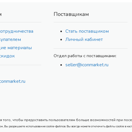
м
Поставщикам
сотрудничества
Стать поставщиком
купателем
Личный кабинет
ие материалы
скидок
Отдел работы с поставщиками:
seller@iconmarket.ru
conmarket.ru
 того, чтобы предоставить пользователям больше возможностей при посеще
ом, Вы разрешаете использование cookie-файлов. Вы всегда можете отключить файлы cookie в нас