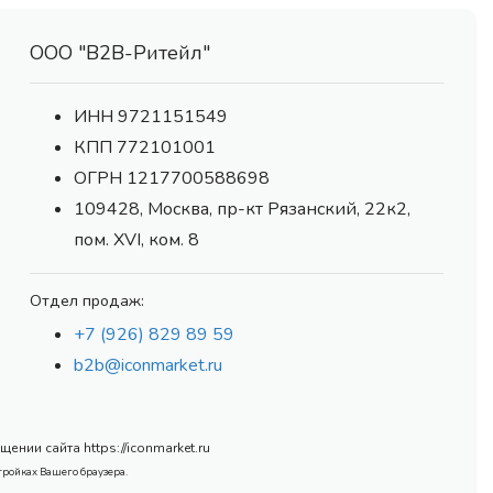
ООО "В2В-Ритейл"
ИНН 9721151549
КПП 772101001
ОГРН 1217700588698
109428, Москва, пр-кт Рязанский, 22к2,
пом. XVI, ком. 8
Отдел продаж:
+7 (926) 829 89 59
b2b@iconmarket.ru
нии сайта https://iconmarket.ru
тройках Вашего браузера.