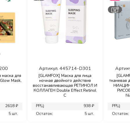
200
Артикул.
445714-D301
Артик
я маска для
[GLAMFOX] Маска для лица
[GLAM
Glow Mask,
ночная двойного действия
тканевая 
восстанавливающая РЕТИНОЛ И
НИАЦИН
КОЛЛАГЕН Double Effect Retinol
РИСОВ
C
Ni
2618 ₽
РРЦ:
938 ₽
РРЦ:
5 шт.
Остаток:
5 шт.
Остаток: