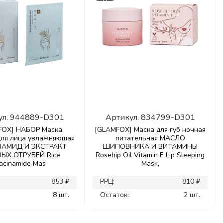
ул.
944889-D301
Артикул.
834799-D301
FOX] НАБОР Маска
[GLAMFOX] Маска для губ ночная
для лица увлажняющая
питательная МАСЛО
АМИД И ЭКСТРАКТ
ШИПОВНИКА И ВИТАМИНЫ
ЫХ ОТРУБЕЙ Rice
Rosehip Oil Vitamin E Lip Sleeping
acinamide Mas
Mask,
853 ₽
РРЦ:
810 ₽
8 шт.
Остаток:
2 шт.