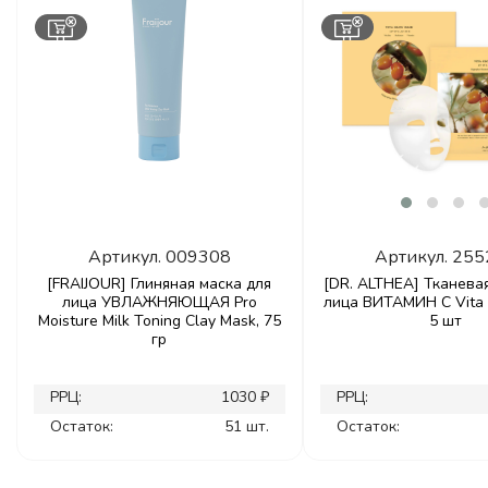
Артикул.
009308
Артикул.
255
[FRAIJOUR] Глиняная маска для
[DR. ALTHEA] Тканева
лица УВЛАЖНЯЮЩАЯ Pro
лица ВИТАМИН С Vita 
Moisture Milk Toning Clay Mask, 75
5 шт
гр
РРЦ:
1030 ₽
РРЦ:
Остаток:
51 шт.
Остаток: