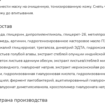
нести маску на очищенную, тонизированную кожу. Снять ч
жу до впитывания.
остав
да, глицерин, дипропиленгликоль, глицерет-26, метилпро
медь, аргинин, гидрогенизированное касторовое масло ПЭ
калий глицирризат, трегалоза, динатрий ЭДТА, гидроксиэт
стьев голубой агавы, экстракт стеблей опунции индийской
еток листьев адениум обесум, экстракт листьев/стеблей м
зовидного, гиалуронат натрия, экстракт иерихонскойая роз
и, гидролизованная гиалуроновая кислота, гидролизованн
цилл, фермент лактобактерий, ацетилированный гиалуро
алуронат диметилсиланола, кроссполимер гиалуроната нат
трана производства