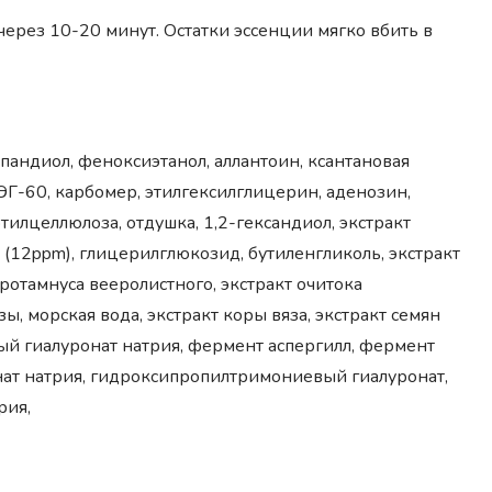
ерез 10-20 минут. Остатки эссенции мягко вбить в
пандиол, феноксиэтанол, аллантоин, ксантановая
Г-60, карбомер, этилгексилглицерин, аденозин,
илцеллюлоза, отдушка, 1,2-гександиол, экстракт
 (12ppm), глицерилглюкозид, бутиленгликоль, экстракт
иротамнуса вееролистного, экстракт очитока
ы, морская вода, экстракт коры вяза, экстракт семян
ый гиалуронат натрия, фермент аспергилл, фермент
нат натрия, гидроксипропилтримониевый гиалуронат,
рия,