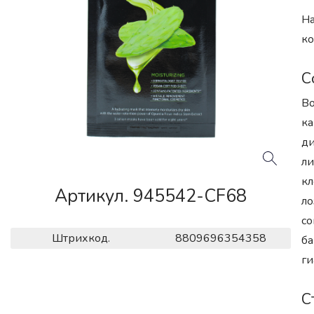
На
ко
С
Во
ка
ди
ли
кл
Артикул. 945542-CF68
ло
со
Штрихкод.
8809696354358
ба
ги
С