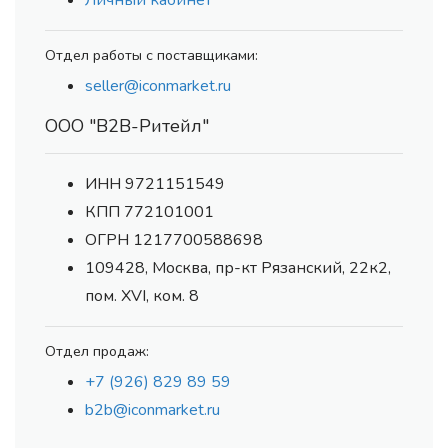
Личный кабинет
Отдел работы с поставщиками:
seller@iconmarket.ru
ООО "В2В-Ритейл"
ИНН 9721151549
КПП 772101001
ОГРН 1217700588698
109428, Москва, пр-кт Рязанский, 22к2,
пом. XVI, ком. 8
Отдел продаж:
+7 (926) 829 89 59
b2b@iconmarket.ru