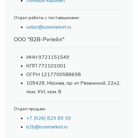
Личный кабинет
Отдел работы с поставщиками:
seller@iconmarket.ru
ООО "В2В-Ритейл"
ИНН 9721151549
КПП 772101001
ОГРН 1217700588698
109428, Москва, пр-кт Рязанский, 22к2,
пом. XVI, ком. 8
Отдел продаж:
+7 (926) 829 89 59
b2b@iconmarket.ru