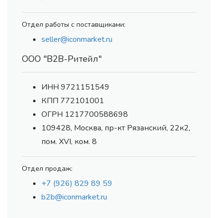
Отдел работы с поставщиками:
seller@iconmarket.ru
ООО "В2В-Ритейл"
ИНН 9721151549
КПП 772101001
ОГРН 1217700588698
109428, Москва, пр-кт Рязанский, 22к2,
пом. XVI, ком. 8
Отдел продаж:
+7 (926) 829 89 59
b2b@iconmarket.ru