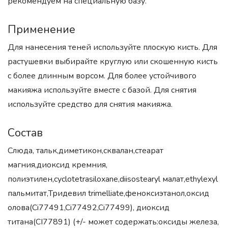
рекомендуем на специальную базу.
Применение
Для нанесения теней используйте плоскую кисть. Для
растушевки выбирайте круглую или скошенную кисть
с более длинным ворсом. Для более устойчивого
макияжа используйте вместе с базой. Для снятия
используйте средство для снятия макияжа.
Состав
Слюда, тальк,диметикон,сквалан,стеарат
магния,диоксид кремния,
полиэтилен,cyclotetrasiloxane,diisostearyl малат,ethylexyl
пальмитат,Тридевил trimelliate,феноксиэтанол,оксид
олова(Ci77491,Ci77492,Ci77499), диоксид
титана(CI77891) (+/- может содержать:оксиды железа,