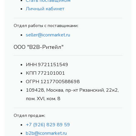
Стать поставщиком
Личный кабинет
Отдел работы с поставщиками:
seller@iconmarket.ru
ООО "В2В-Ритейл"
ИНН 9721151549
КПП 772101001
ОГРН 1217700588698
109428, Москва, пр-кт Рязанский, 22к2,
пом. XVI, ком. 8
Отдел продаж:
+7 (926) 829 89 59
b2b@iconmarket.ru