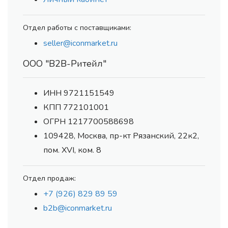
Отдел работы с поставщиками:
seller@iconmarket.ru
ООО "В2В-Ритейл"
ИНН 9721151549
КПП 772101001
ОГРН 1217700588698
109428, Москва, пр-кт Рязанский, 22к2,
пом. XVI, ком. 8
Отдел продаж:
+7 (926) 829 89 59
b2b@iconmarket.ru