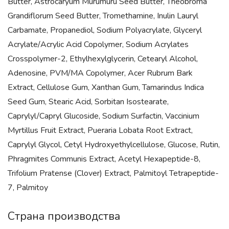
Butter, Astrocaryum Murumuru Seed Butter, Theobroma
Grandiflorum Seed Butter, Tromethamine, Inulin Lauryl
Carbamate, Propanediol, Sodium Polyacrylate, Glyceryl
Acrylate/Acrylic Acid Copolymer, Sodium Acrylates
Crosspolymer-2, Ethylhexylglycerin, Cetearyl Alcohol,
Adenosine, PVM/MA Copolymer, Acer Rubrum Bark
Extract, Cellulose Gum, Xanthan Gum, Tamarindus Indica
Seed Gum, Stearic Acid, Sorbitan Isostearate,
Caprylyl/Capryl Glucoside, Sodium Surfactin, Vaccinium
Myrtillus Fruit Extract, Pueraria Lobata Root Extract,
Caprylyl Glycol, Cetyl Hydroxyethylcellulose, Glucose, Rutin,
Phragmites Communis Extract, Acetyl Hexapeptide-8,
Trifolium Pratense (Clover) Extract, Palmitoyl Tetrapeptide-
7, Palmitoy
Страна производства