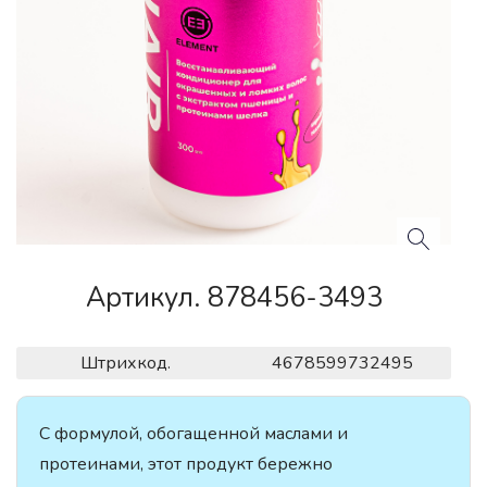
Артикул. 878456-3493
Штрихкод.
4678599732495
С формулой, обогащенной маслами и
протеинами, этот продукт бережно