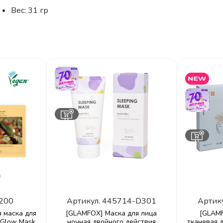
Вес: 31 гр
200
Артикул.
445714-D301
Артик
я маска для
[GLAMFOX] Маска для лица
[GLAM
Glow Mask,
ночная двойного действия
тканевая 