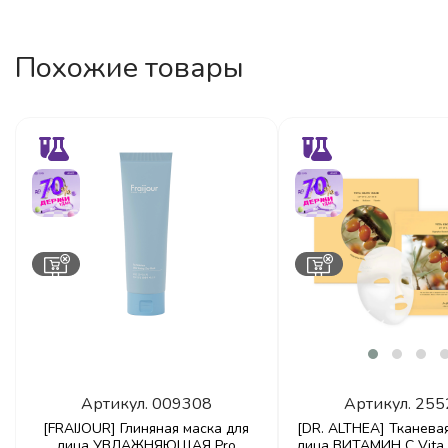
Похожие товары
Артикул.
009308
Артикул.
255
[FRAIJOUR] Глиняная маска для
[DR. ALTHEA] Тканева
лица УВЛАЖНЯЮЩАЯ Pro
лица ВИТАМИН С Vita 