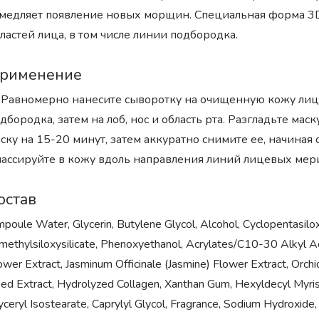
медляет появление новых морщин. Специальная форма 3D
ластей лица, в том числе линии подбородка.
рименение
 Равномерно нанесите сыворотку на очищенную кожу лица, 
дбородка, затем на лоб, нос и область рта. Разгладьте мас
ску на 15-20 минут, затем аккуратно снимите ее, начиная
ассируйте в кожу вдоль направления линий лицевых мер
остав
poule Water, Glycerin, Butylene Glycol, Alcohol, Cyclopentasilo
imethylsiloxysilicate, Phenoxyethanol, Acrylates/C10-30 Alkyl A
ower Extract, Jasminum Officinale (Jasmine) Flower Extract, Orchi
ed Extract, Hydrolyzed Collagen, Xanthan Gum, Hexyldecyl Myr
yceryl Isostearate, Caprylyl Glycol, Fragrance, Sodium Hydroxide