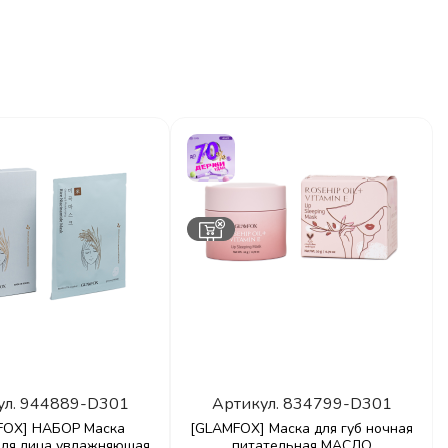
ул.
944889-D301
Артикул.
834799-D301
FOX] НАБОР Маска
[GLAMFOX] Маска для губ ночная
для лица увлажняющая
питательная МАСЛО