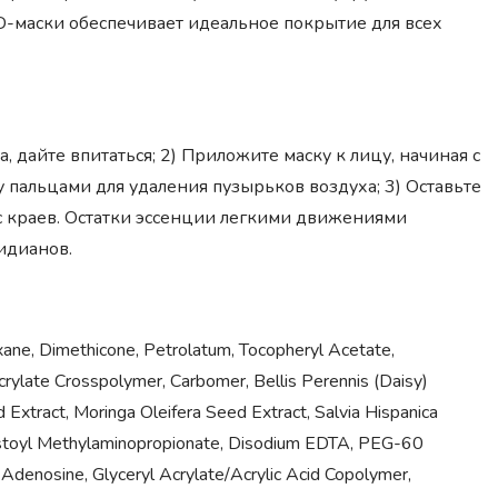
-маски обеспечивает идеальное покрытие для всех
дайте впитаться; 2) Приложите маску к лицу, начиная с
ку пальцами для удаления пузырьков воздуха; 3) Оставьте
 с краев. Остатки эссенции легкими движениями
идианов.
xane, Dimethicone, Petrolatum, Tocopheryl Acetate,
crylate Crosspolymer, Carbomer, Bellis Perennis (Daisy)
d Extract, Moringa Oleifera Seed Extract, Salvia Hispanica
istoyl Methylaminopropionate, Disodium EDTA, PEG-60
, Adenosine, Glyceryl Acrylate/Acrylic Acid Copolymer,