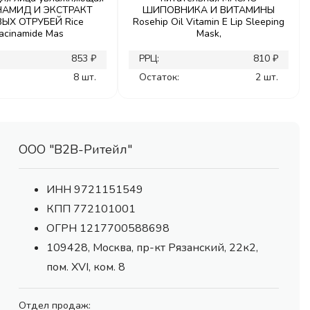
АМИД И ЭКСТРАКТ
ШИПОВНИКА И ВИТАМИНЫ
ЫХ ОТРУБЕЙ Rice
Rosehip Oil Vitamin E Lip Sleeping
acinamide Mas
Mask,
853 ₽
РРЦ:
810 ₽
8 шт.
Остаток:
2 шт.
ООО "В2В-Ритейл"
ИНН 9721151549
КПП 772101001
ОГРН 1217700588698
109428, Москва, пр-кт Рязанский, 22к2,
пом. XVI, ком. 8
Отдел продаж: