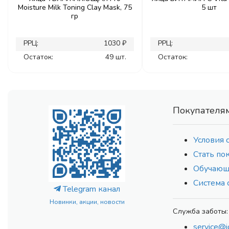
Moisture Milk Toning Clay Mask, 75
5 шт
гр
РРЦ:
1030 ₽
РРЦ:
Остаток:
49 шт.
Остаток:
Покупателя
Условия 
Стать по
Обучающ
Система 
Telegram канал
Новинки, акции, новости
Служба заботы:
service@i