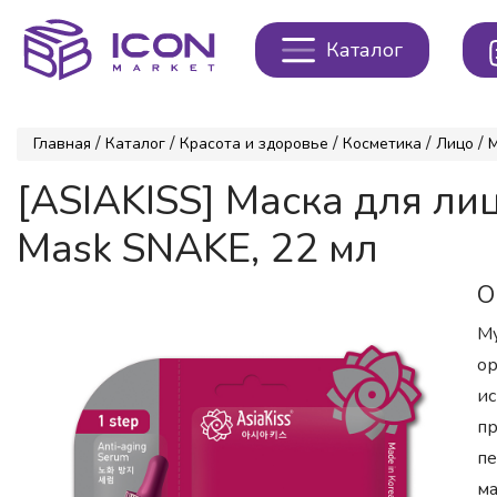
Каталог
/
/
/
/
/
Главная
Каталог
Красота и здоровье
Косметика
Лицо
[ASIAKISS] Маска для л
Mask SNAKE, 22 мл
О
Му
ор
ис
пр
пе
ма