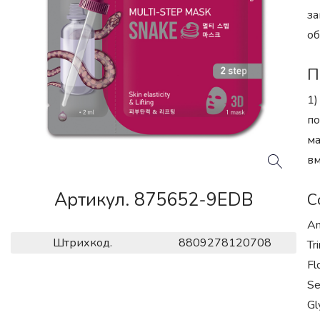
за
об
П
1)
по
ма
вм
Артикул. 875652-9EDB
С
Am
Штрихкод.
8809278120708
Tr
Fl
Se
Gl