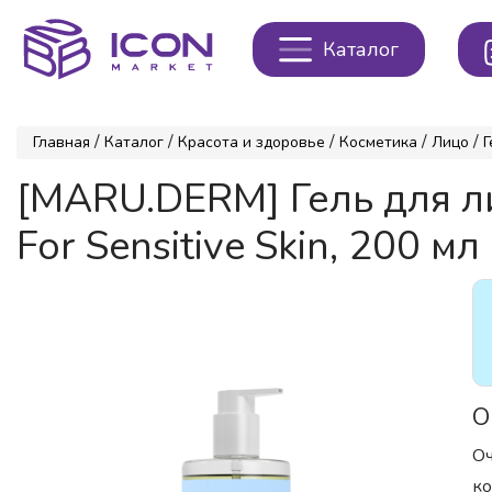
Каталог
/
/
/
/
/
Главная
Каталог
Красота и здоровье
Косметика
Лицо
Г
[MARU.DERM] Гель для л
For Sensitive Skin, 200 мл
О
Оч
ко