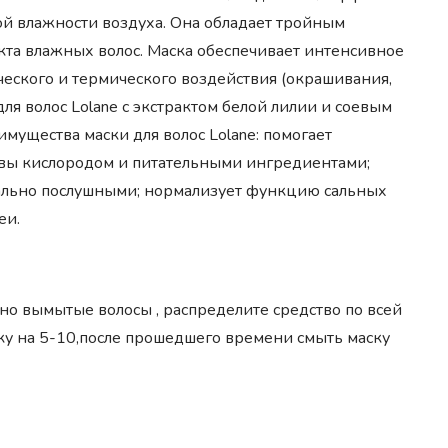
 влажности воздуха. Она обладает тройным
кта влажных волос. Маска обеспечивает интенсивное
еского и термического воздействия (окрашивания,
ля волос Lolane с экстрактом белой лилии и соевым
мущества маски для волос Lolane: помогает
вы кислородом и питательными ингредиентами;
имально послушными; нормализует функцию сальных
еи.
но вымытые волосы , распределите средство по всей
у на 5-10,после прошедшего времени смыть маску