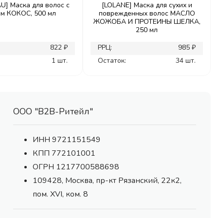
U] Маска для волос с
[LOLANE] Маска для сухих и
ом КОКОС, 500 мл
поврежденных волос МАСЛО
ЖОЖОБА И ПРОТЕИНЫ ШЕЛКА,
250 мл
822 ₽
РРЦ:
985 ₽
1 шт.
Остаток:
34 шт.
ООО "В2В-Ритейл"
ИНН 9721151549
КПП 772101001
ОГРН 1217700588698
109428, Москва, пр-кт Рязанский, 22к2,
пом. XVI, ком. 8