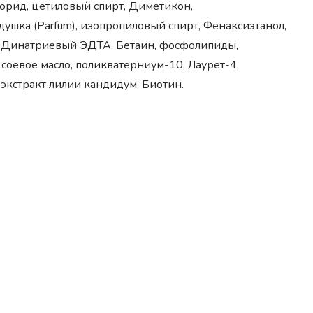
лорид, цетиловый спирт, Диметикон,
шка (Parfum), изопропиловый спирт, Фенаксиэтанол,
 Динатриевый ЭДТА. Бетаин, фосфолипиды,
 соевое масло, поликватерниум-10, Лаурет-4,
экстракт лилии кандидум, Биотин.