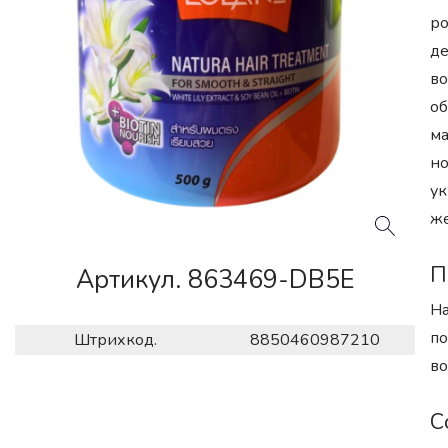
ро
де
во
об
ма
но
ук
же
П
Артикул. 863469-DB5E
На
по
Штрихкод.
8850460987210
во
С