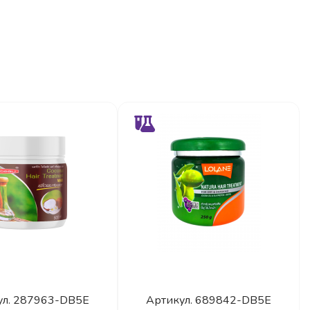
ул.
287963-DB5E
Артикул.
689842-DB5E