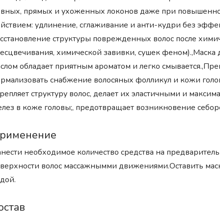
вных, прямых и ухоженных локонов даже при повышенной
йствием: удлинение, сглаживание и анти-кудри без эффе
сстановление структуры поврежденных волос после химич
есцвечивания, химической завивки, сушек феном).,Маска д
слом обладает приятным ароматом и легко смывается.,Преи
рмализовать снабжение волосяных фолликул и кожи голо
репляет структуру волос, делает их эластичными и макс
лез в коже головы;, предотвращает возникновение себор
рименение
нести необходимое количество средства на предваритель
верхности волос массажнымми движениями.Оставить маск
дой.
остав