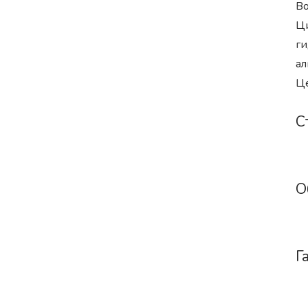
Во
Ци
ги
ал
Це
С
О
Г