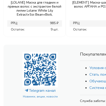
[LOLANE] Маска для гладких и
[ELEMENT] Маска-ша
прямых волос с экстрактом белой
волос АРГАНА и РОЗ
лилии Lolane White Lily
Extract+Soi Bean+Bioti,
РРЦ:
985 ₽
РРЦ:
Остаток:
9 шт.
Остаток:
Покупателя
Условия 
Стать по
Обучающ
Система 
Telegram канал
Новинки, акции, новости
Служба заботы: