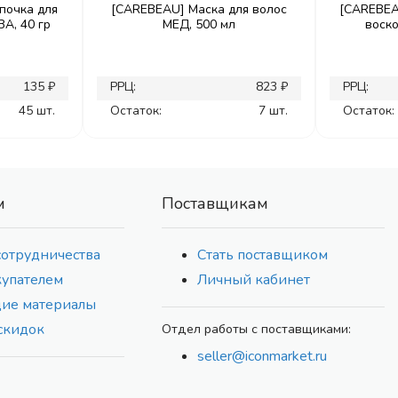
почка для
[CAREBEAU] Маска для волос
[CAREBEA
А, 40 гр
МЕД, 500 мл
воск
135 ₽
РРЦ:
823 ₽
РРЦ:
45 шт.
Остаток:
7 шт.
Остаток:
м
Поставщикам
сотрудничества
Стать поставщиком
купателем
Личный кабинет
ие материалы
скидок
Отдел работы с поставщиками:
seller@iconmarket.ru