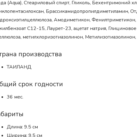
да (Aqua), Стеариловый спирт, Гликоль, Бехентримоний х
клопентасилоксан, Брассикамидопропилдиметиламин, Отду
дроксиэтилцеллюлоза, Амодиметикон, Фенилтриметикон,
килбензоат С12-15, Лаурет-23, ацетат натрия, Глициновое
ллюлоза, метилхлоризотиазолинон, Метилизотиазолинон, 
трана производства
ТАИЛАНД
бщий срок годности
36 мес.
абариты
Длина: 9.5 см
Ширина: 9.5 см