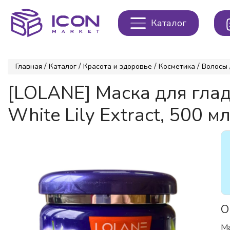
Каталог
/
/
/
/
Главная
Каталог
Красота и здоровье
Косметика
Волосы
[LOLANE] Маска для гл
White Lily Extract, 500 м
О
Ма