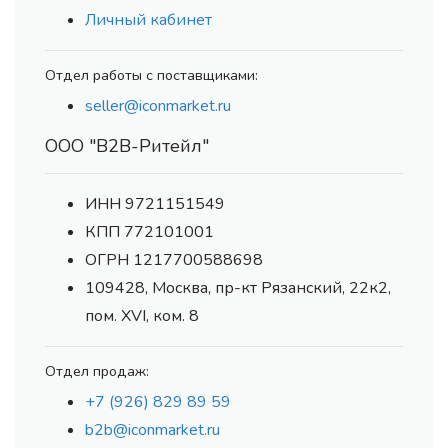
Личный кабинет
Отдел работы с поставщиками:
seller@iconmarket.ru
ООО "В2В-Ритейл"
ИНН 9721151549
КПП 772101001
ОГРН 1217700588698
109428, Москва, пр-кт Рязанский, 22к2,
пом. XVI, ком. 8
Отдел продаж:
+7 (926) 829 89 59
b2b@iconmarket.ru