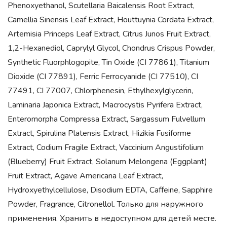
Phenoxyethanol, Scutellaria Baicalensis Root Extract,
Camellia Sinensis Leaf Extract, Houttuynia Cordata Extract,
Artemisia Princeps Leaf Extract, Citrus Junos Fruit Extract,
1,2-Hexanediol, Caprylyl Glycol, Chondrus Crispus Powder,
Synthetic Fluorphlogopite, Tin Oxide (CI 77861), Titanium
Dioxide (CI 77891), Ferric Ferrocyanide (CI 77510), CI
77491, CI 77007, Chlorphenesin, Ethylhexylglycerin,
Laminaria Japonica Extract, Macrocystis Pyrifera Extract,
Enteromorpha Compressa Extract, Sargassum Fulvellum
Extract, Spirulina Platensis Extract, Hizikia Fusiforme
Extract, Codium Fragile Extract, Vaccinium Angustifolium
(Blueberry) Fruit Extract, Solanum Melongena (Eggplant)
Fruit Extract, Agave Americana Leaf Extract,
Hydroxyethylcellulose, Disodium EDTA, Caffeine, Sapphire
Powder, Fragrance, Citronellol. Только для наружного
применения. Хранить в недоступном для детей месте.