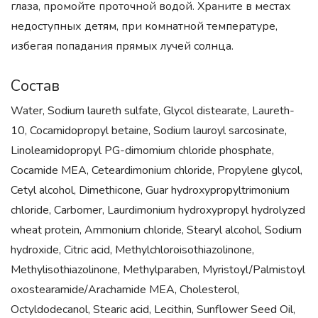
глаза, промойте проточной водой. Храните в местах
недоступных детям, при комнатной температуре,
избегая попадания прямых лучей солнца.
Состав
Water, Sodium laureth sulfate, Glycol distearate, Laureth-
10, Cocamidopropyl betaine, Sodium lauroyl sarcosinate,
Linoleamidopropyl PG-dimomium chloride phosphate,
Cocamide MEA, Ceteardimonium chloride, Propylene glycol,
Cetyl alcohol, Dimethicone, Guar hydroxypropyltrimonium
chloride, Carbomer, Laurdimonium hydroxypropyl hydrolyzed
wheat protein, Ammonium chloride, Stearyl alcohol, Sodium
hydroxide, Citric acid, Methylchloroisothiazolinone,
Methylisothiazolinone, Methylparaben, Myristoyl/Palmistoyl
oxostearamide/Arachamide MEA, Cholesterol,
Octyldodecanol, Stearic acid, Lecithin, Sunflower Seed Oil,