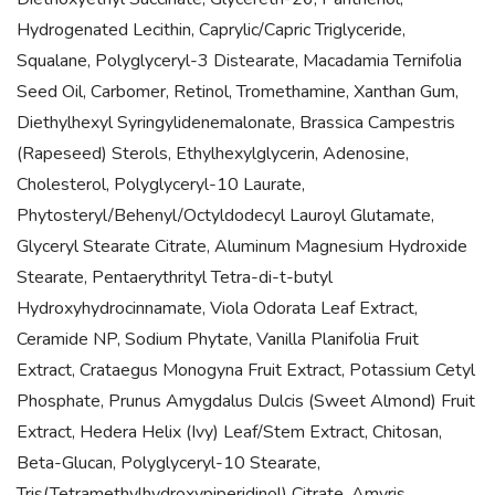
Hydrogenated Lecithin, Caprylic/Capric Triglyceride,
Squalane, Polyglyceryl-3 Distearate, Macadamia Ternifolia
Seed Oil, Carbomer, Retinol, Tromethamine, Xanthan Gum,
Diethylhexyl Syringylidenemalonate, Brassica Campestris
(Rapeseed) Sterols, Ethylhexylglycerin, Adenosine,
Cholesterol, Polyglyceryl-10 Laurate,
Phytosteryl/Behenyl/Octyldodecyl Lauroyl Glutamate,
Glyceryl Stearate Citrate, Aluminum Magnesium Hydroxide
Stearate, Pentaerythrityl Tetra-di-t-butyl
Hydroxyhydrocinnamate, Viola Odorata Leaf Extract,
Ceramide NP, Sodium Phytate, Vanilla Planifolia Fruit
Extract, Crataegus Monogyna Fruit Extract, Potassium Cetyl
Phosphate, Prunus Amygdalus Dulcis (Sweet Almond) Fruit
Extract, Hedera Helix (Ivy) Leaf/Stem Extract, Chitosan,
Beta-Glucan, Polyglyceryl-10 Stearate,
Tris(Tetramethylhydroxypiperidinol) Citrate, Amyris