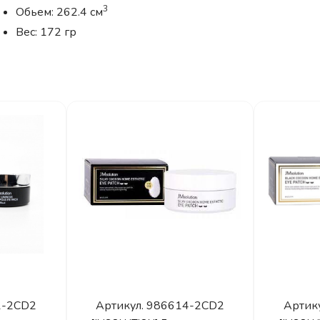
3
Обьем: 262.4 см
Вес: 172 гр
1-2CD2
Артикул.
986614-2CD2
Артик