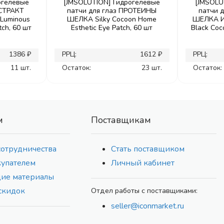
огелевые
[JMSOLUTION] Гидрогелевые
[JMSOLU
КСТРАКТ
патчи для глаз ПРОТЕИНЫ
патчи 
Luminous
ШЕЛКА Silky Cocoon Home
ШЕЛКА И
tch, 60 шт
Esthetic Eye Patch, 60 шт
Black Coc
1386 ₽
РРЦ:
1612 ₽
РРЦ:
11 шт.
Остаток:
23 шт.
Остаток:
м
Поставщикам
сотрудничества
Стать поставщиком
купателем
Личный кабинет
ие материалы
скидок
Отдел работы с поставщиками:
seller@iconmarket.ru