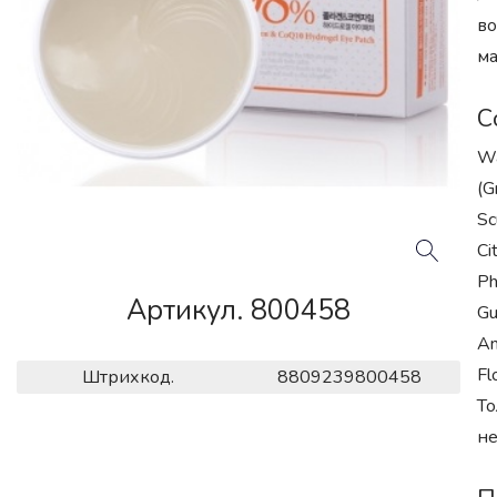
во
ма
С
Wa
(G
Sc
Ci
Ph
Артикул. 800458
Gu
An
Fl
Штрихкод.
8809239800458
То
не