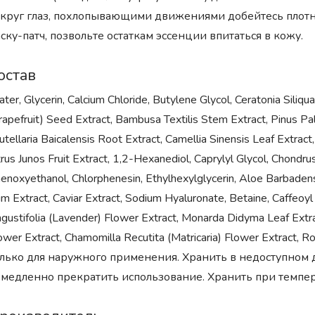
круг глаз, похлопывающими движениями добейтесь плотно
ску-патч, позвольте остаткам эссенции впитаться в кожу.
остав
ter, Glycerin, Calcium Chloride, Butylene Glycol, Ceratonia Siliq
rapefruit) Seed Extract, Bambusa Textilis Stem Extract, Pinus P
utellaria Baicalensis Root Extract, Camellia Sinensis Leaf Extract
trus Junos Fruit Extract, 1,2-Hexanediol, Caprylyl Glycol, Chondr
enoxyethanol, Chlorphenesin, Ethylhexylglycerin, Aloe Barbadens
m Extract, Caviar Extract, Sodium Hyaluronate, Betaine, Caffeoy
gustifolia (Lavender) Flower Extract, Monarda Didyma Leaf Extra
ower Extract, Chamomilla Recutita (Matricaria) Flower Extract, Ro
лько для наружного применения. Хранить в недоступном д
медленно прекратить использование. Хранить при темпера