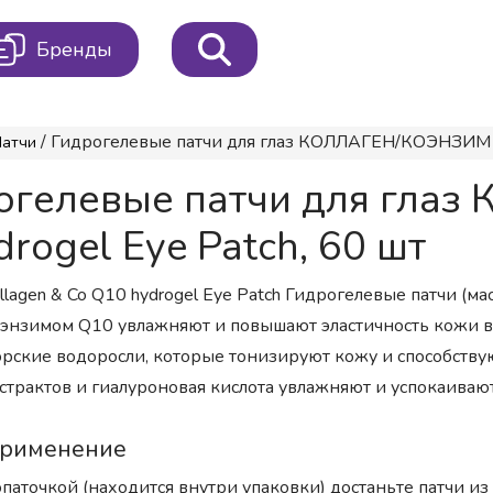
Бренды
/ Гидрогелевые патчи для глаз КОЛЛАГЕН/КОЭНЗИМ Q1
Патчи
дрогелевые патчи для гл
ogel Eye Patch, 60 шт
llagen & Co Q10 hydrogel Eye Patch Гидрогелевые патчи (ма
энзимом Q10 увлажняют и повышают эластичность кожи во
рские водоросли, которые тонизируют кожу и способству
страктов и гиалуроновая кислота увлажняют и успокаиваю
рименение
паточкой (находится внутри упаковки) достаньте патчи и