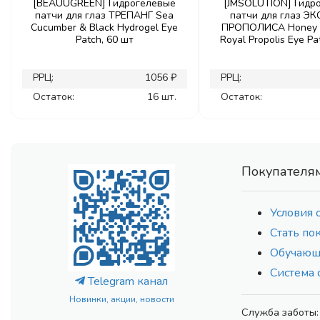
[BEAUUGREEN] Гидрогелевые
[JMSOLUTION] Гидр
патчи для глаз ТРЕПАНГ Sea
патчи для глаз Э
Cucumber & Black Hydrogel Eye
ПРОПОЛИСА Honey 
Patch, 60 шт
Royal Propolis Eye Pa
РРЦ:
1056 ₽
РРЦ:
Остаток:
16 шт.
Остаток:
Покупателя
Условия 
Стать по
Обучающ
Система 
Telegram канал
Новинки, акции, новости
Служба заботы: