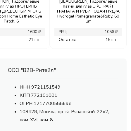
TION] Гидрогелевые
[BEAUUGREEN] Гидрогелевые
для глаз ПРОТЕИНЫ
патчи для глаз ЭКСТРАКТ
 ДРЕВЕСНЫЙ УГОЛЬ
ГРАНАТА И РУБИНОВАЯ ПУДРА
oon Home Esthetic Eye
Hydrogel Pomegranate&Ruby, 60
Patch, 6
шт
1600 ₽
РРЦ:
1056 ₽
21 шт.
Остаток:
15 шт.
ООО "В2В-Ритейл"
ИНН 9721151549
КПП 772101001
ОГРН 1217700588698
109428, Москва, пр-кт Рязанский, 22к2,
пом. XVI, ком. 8