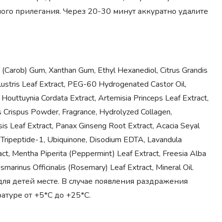
го прилегания. Через 20-30 минут аккуратно удалите
ua (Carob) Gum, Xanthan Gum, Ethyl Hexanediol, Citrus Grandis
alustris Leaf Extract, PEG-60 Hydrogenated Castor Oil,
, Houttuynia Cordata Extract, Artemisia Princeps Leaf Extract,
us Crispus Powder, Fragrance, Hydrolyzed Collagen,
is Leaf Extract, Panax Ginseng Root Extract, Acacia Seyal
l Tripeptide-1, Ubiquinone, Disodium EDTA, Lavandula
ct, Mentha Piperita (Peppermint) Leaf Extract, Freesia Alba
smarinus Officinalis (Rosemary) Leaf Extract, Mineral Oil.
ля детей месте. В случае появления раздражения
туре от +5*С до +25*С.