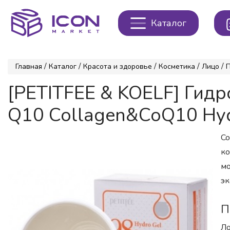
Каталог
/
/
/
/
/
Главная
Каталог
Красота и здоровье
Косметика
Лицо
[PETITFEE & KOELF] Ги
Q10 Collagen&CoQ10 Hydr
Co
ко
мо
эк
П
Ло