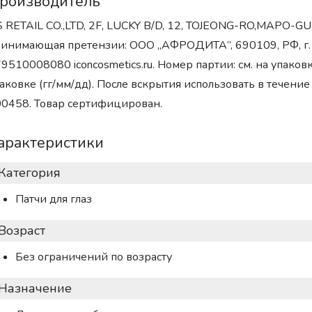
роизводитель
 RETAIL CO.,LTD, 2F, LUCKY B/D, 12, TOJEONG-RO,MAPO-GU
инимающая претензии: ООО „АФРОДИТА”, 690109, РФ, г. Вл
9510008080 iconcosmetics.ru. Номер партии: см. на упаковк
аковке (гг/мм/дд). После вскрытия использовать в течение 
0458. Товар сертифицирован.
арактеристики
Категория
Патчи для глаз
Возраст
Без ограничений по возрасту
Назначение