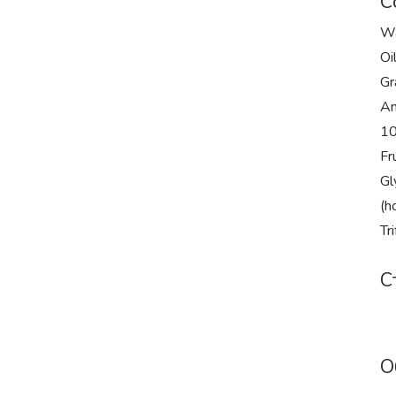
С
Wa
Oi
Gr
Am
10
Fr
Gl
(h
Tri
С
О