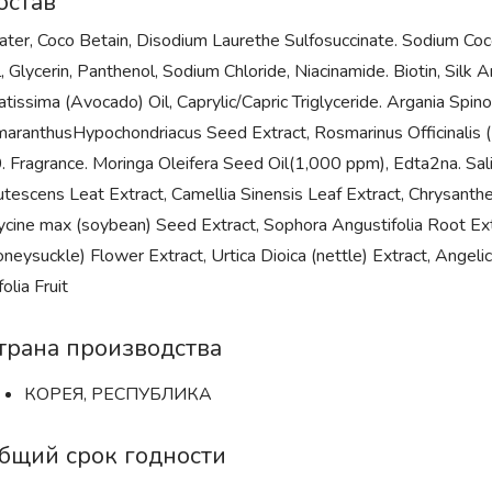
остав
ter, Coco Betain, Disodium Laurethe Sulfosuccinate. Sodium Co
l, Glycerin, Panthenol, Sodium Chloride, Niacinamide. Biotin, Silk
atissima (Avocado) Oil, Caprylic/Capric Triglyceride. Argania Spino
aranthusHypochondriacus Seed Extract, Rosmarinus Officinalis 
. Fragrance. Moringa Oleifera Seed Oil(1,000 ppm), Edta2na. Salicy
utescens Leat Extract, Camellia Sinensis Leaf Extract, Chrysanthel
ycine max (soybean) Seed Extract, Sophora Angustifolia Root Extr
oneysuckle) Flower Extract, Urtica Dioica (nettle) Extract, Ange
folia Fruit
трана производства
КОРЕЯ, РЕСПУБЛИКА
бщий срок годности