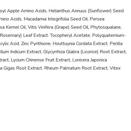
coyl Apple Amino Acids. Helianthus Annuus (Sunflower) Seed
 Amino Acids. Macadamia Integrifolia Seed Oil. Persea
sa Kernel Oil, Vitis Vinifera (Grape) Seed Oil, Phytosqualane,
(Rosemary) Leaf Extract. Tocopheryl Acetate. Polyquaternium-
lic Acid. Zinc Pyrithione. Houttuynia Cordata Extract. Perilla
lum Indicum Extract, Glycyrrhiza Glabra (Licorice) Root Extract,
act, Lycium Chinense Fruit Extract, Lonicera Japonica
lica Gigas Root Extract. Rheum Palmatum Root Extract, Vitex