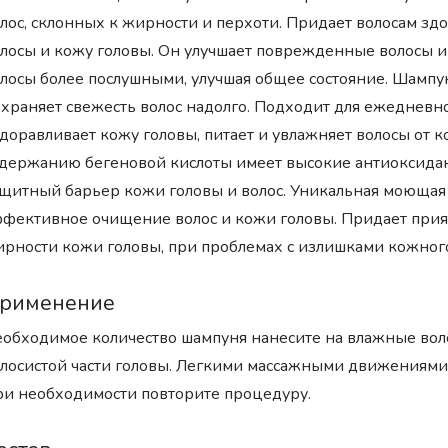
лос, склонных к жирности и перхоти. Придает волосам зд
лосы и кожу головы. Он улучшает поврежденные волосы и 
лосы более послушными, улучшая общее состояние. Шампун
храняет свежесть волос надолго. Подходит для ежедневн
доравливает кожу головы, питает и увлажняет волосы от к
держанию бегеновой кислоты имеет высокие антиоксидант
щитный барьер кожи головы и волос. Уникальная моющая 
фективное очищение волос и кожи головы. Придает прия
рности кожи головы, при проблемах с излишками кожного 
рименение
обходимое количество шампуня нанесите на влажные вол
лосистой части головы. Легкими массажными движениями 
и необходимости повторите процедуру.