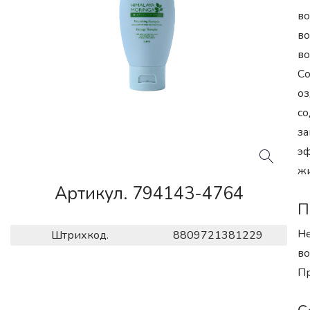
во
во
во
Со
оз
со
за
эф
жи
Артикул. 794143-4764
П
Не
Штрихкод.
8809721381229
во
Пр