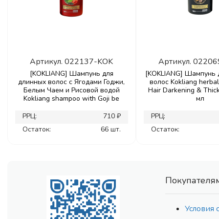
Артикул.
022137-KOK
Артикул.
02206
[KOKLIANG] Шампунь для
[KOKLIANG] Шампунь 
длинных волос с Ягодами Годжи,
волос Kokliang herb
Белым Чаем и Рисовой водой
Hair Darkening & Thic
Kokliang shampoo with Goji be
мл
РРЦ:
710 ₽
РРЦ:
Остаток:
66 шт.
Остаток:
Покупателя
Условия 