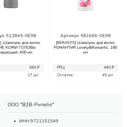
ул.
513845-0E98
Артикул.
581666-0E98
] Шампунь для волос
[KERASYS] Шампунь для волос
ИЕ КОЖИ ГОЛОВЫ
РОМАНТИК Lovely&Romantic, 180
лирующий, 400 мл
мл
940 ₽
РРЦ:
440 ₽
17 шт.
Остаток:
45 шт.
ООО "В2В-Ритейл"
ИНН 9721151549