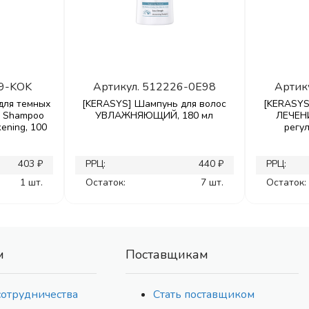
9-KOK
Артикул.
512226-0E98
Артик
для темных
[KERASYS] Шампунь для волос
[KERASYS
al Shampoo
УВЛАЖНЯЮЩИЙ, 180 мл
ЛЕЧЕН
kening, 100
регу
403 ₽
РРЦ:
440 ₽
РРЦ:
1 шт.
Остаток:
7 шт.
Остаток:
м
Поставщикам
сотрудничества
Стать поставщиком