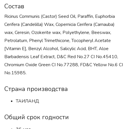
Состав
Ricinus Communis (Castor) Seed Oil, Paraffin, Euphorbia
Cerifera (Candelilla) Wax, Copernicia Cerifera (Carnauba)
wax, Ceresin, Ozokerite wax, Polyethylene, Beeswax,
Petrolatum, Phenyl Trimethicone, Tocopheryl Acetate
[Vitamin E], Benzyl Alcohol, Salicylic Acid, BHT, Aloe
Barbadensis Leaf Extract, D&C Red No.27 CI No.45410,
Chromium Oxide Green CI No.77288, FD&C Yellow No.6 CI
No.15985.
Страна производства
ТАИЛАНД
Общий срок годности