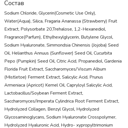
Состав
Sodium Chloride, Glycerin(Cosmetic Use Only),
Water(Aqua), Silica, Fragaria Ananassa (Strawberry) Fruit
Extract, Polysorbate 20,Trehalose, 1,2-Hexanediol,
Fragrance(Parfum), Ethylhexylglycerin, Butylene Glycol,
Sodium Hyaluronate, Simmondsia Chinensis (Jojoba) Seed
Oil, Helianthus Annuus (Sunflower) Seed Oil, Cucurbita
Pepo (Pumpkin) Seed Oil, Citric Acid, Propanediol, Gardenia
Florida Fruit Extract, Saccharomyces/Viscum Album
(Mistletoe) Ferment Extract, Salicylic Acid, Prunus
Armeniaca (Apricot) Kernel Oil, Capryloyl Salicylic Acid,
Lactobacillus/Soybean Ferment Extract,
Saccharomyces/Imperata Cylindrica Root Ferment Extract,
Hydrolyzed Collagen, Benzyl Glycol, Hydrolyzed
Glycosaminoglycans, Sodium Hyaluronate Crosspolymer,
Hydrolyzed Hyaluronic Acid, Hydro- xypropyltrimonium