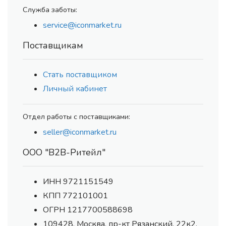
Служба заботы:
service@iconmarket.ru
Поставщикам
Стать поставщиком
Личный кабинет
Отдел работы с поставщиками:
seller@iconmarket.ru
ООО "В2В-Ритейл"
ИНН 9721151549
КПП 772101001
ОГРН 1217700588698
109428, Москва, пр-кт Рязанский, 22к2,