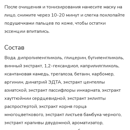
После очищения и тонизирования нанесите маску на
лицо, снимите через 10-20 минут и слегка похлопайте
подушечками пальцев по коже, чтобы остатки
эссенции впитались.
Состав
Вода, дипропиленгликоль, глицерин, бутиленгликоль,
винный экстракт, 1,2-гександиол, каприлилгликоль,
ксантановая камедь, трегалоза, бетаин, карбомер,
аргинин, динатрий ЭДТА, экстракт центеллы
азиатской, экстракт пассифлоры инкарната, экстракт
хауттюйнии сердцевидной, экстракт эклипты
распростертой, экстракт корня горца
многоцветкового, экстракт листьев бамбука черного,
экстракт крапивы двудомной, ароматизатор,