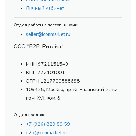
Личный кабинет
Отдел работы с поставщиками:
seller@iconmarket.ru
ООО "В2В-Ритейл"
ИНН 9721151549
КПП 772101001
ОГРН 1217700588698
109428, Москва, пр-кт Рязанский, 22к2,
пом. XVI, ком. 8
Отдел продаж:
+7 (926) 829 89 59
b2b@iconmarket.ru