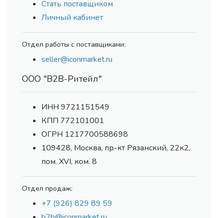
Стать поставщиком
Личный кабинет
Отдел работы с поставщиками:
seller@iconmarket.ru
ООО "В2В-Ритейл"
ИНН 9721151549
КПП 772101001
ОГРН 1217700588698
109428, Москва, пр-кт Рязанский, 22к2,
пом. XVI, ком. 8
Отдел продаж:
+7 (926) 829 89 59
b2b@iconmarket.ru