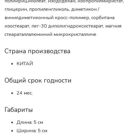
полиирицинолеат, изододекан, изопропилмиристат,
глицерин, пропиленгликоль, диметикон /
винилдиметиконный кросс-полимер, сорбитана
изостеарат, пег-30 диполигидроксистеарат, магния
стеараталлалюминий микрокристалличе
Страна производства
КИТАЙ
Общий срок годности
24 мес.
Габариты
Длина: 5 см
Ширина: 5 см